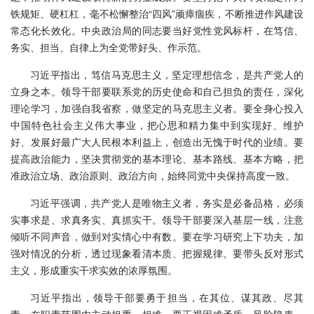
铁规矩、硬杠杠，毫不松懈整治“四风”顽瘴痼疾，不断推进作风建设
常态化长效化。中央政治局的同志要当好党性党风标杆，在笃信、
务实、担当、自律上为全党带好头、作示范。
习近平指出，笃信马克思主义，坚定理想信念，是共产党人的
立身之本。领导干部要联系党的历史使命和自己担负的责任，深化
理论学习，加强自我省察，做坚定的马克思主义者。要全身心投入
中国特色社会主义伟大事业，把心思和精力集中到实现好、维护
好、发展好最广大人民根本利益上，创造出无愧于时代的业绩。要
提高政治能力，坚决贯彻党的基本理论、基本路线、基本方略，把
准政治立场、政治原则、政治方向，始终同党中央保持高度一致。
习近平强调，共产党人是唯物主义者，务实是必备品格，必须
实事求是、求真务实、真抓实干。领导干部要深入基层一线，注意
倾听不同声音，做到对实情心中有数。要在学习研究上下功夫，加
强对情况的分析，透过现象看清本质、把握规律。要带头反对形式
主义，形成重实干求实效的浓厚氛围。
习近平指出，领导干部要勇于担当，在其位、谋其政、尽其