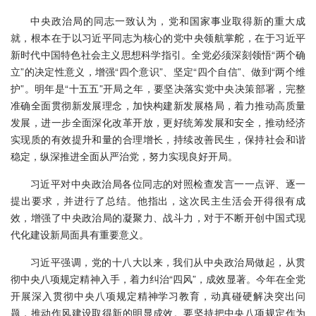
中央政治局的同志一致认为，党和国家事业取得新的重大成
就，根本在于以习近平同志为核心的党中央领航掌舵，在于习近平
新时代中国特色社会主义思想科学指引。全党必须深刻领悟“两个确
立”的决定性意义，增强“四个意识”、坚定“四个自信”、做到“两个维
护”。明年是“十五五”开局之年，要坚决落实党中央决策部署，完整
准确全面贯彻新发展理念，加快构建新发展格局，着力推动高质量
发展，进一步全面深化改革开放，更好统筹发展和安全，推动经济
实现质的有效提升和量的合理增长，持续改善民生，保持社会和谐
稳定，纵深推进全面从严治党，努力实现良好开局。
习近平对中央政治局各位同志的对照检查发言一一点评、逐一
提出要求，并进行了总结。他指出，这次民主生活会开得很有成
效，增强了中央政治局的凝聚力、战斗力，对于不断开创中国式现
代化建设新局面具有重要意义。
习近平强调，党的十八大以来，我们从中央政治局做起，从贯
彻中央八项规定精神入手，着力纠治“四风”，成效显著。今年在全党
开展深入贯彻中央八项规定精神学习教育，动真碰硬解决突出问
题，推动作风建设取得新的明显成效。要坚持把中央八项规定作为