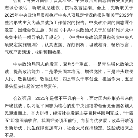
会前，有关方面作了认真准备。中央政治局同志同有关负责同
志谈心谈话，听取意见建议，撰写发言提纲。会上，先听取关于
2025年中央政治局贯彻执行中央八项规定情况的报告和关于2025年
整治形式主义为基层减负工作情况的报告。中央政治局的同志逐个
发言，围绕会议主题，对照《中共中央政治局关于加强和维护党中
央集中统一领导的若干规定》、《中共中央政治局贯彻落实中央八
项规定实施细则》，认真查摆、深刻剖析，坦诚相待、畅所欲言，
气氛严肃活泼，收到预期效果。
中央政治局同志的发言，聚焦5个重点。一是带头强化政治忠
诚、提高政治能力，二是带头固本培元、增强党性，三是带头敬畏
人民、敬畏组织、敬畏法纪，四是带头干事创业、担当作为，五是
带头坚决扛起管党治党责任。
会议强调，2025年是很不平凡的一年，面对国内外形势带来的
严峻挑战，以习近平同志为核心的党中央团结带领全党全国各族人
民迎难而上、奋力拼搏，经济社会发展主要目标将顺利完成，“十四
五”即将圆满收官。我国经济顶压前行、向新向优发展，改革开放迈
出新步伐，民生保障更加有力，社会大局保持稳定。这些成绩来之
不易。