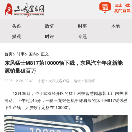
宜昌三峡融媒体中心主办
头条
政情
时事
本地
媒观
时评
专题
首页
>
时事
>
国内
>
正文
东风猛士M817第10000辆下线，东风汽车年度新能
源销量破百万
2025-12-26 20:40
来源：大武汉客户端
编辑：郭晓晖
12月26日，位于武汉经开区的猛士科技智慧园总装工厂内热潮
涌动。上午9点45分，一辆玉龙银色机甲雄狮般的猛士M817缓缓驶
下生产线，大屏数字定格在“10000”。