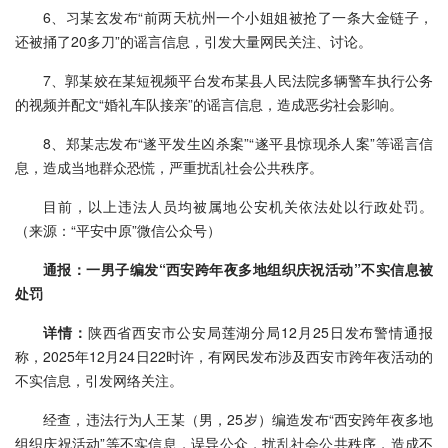
6、习某玄发布“前两天杭州一个小姐姐被抢了一条大金链子，
还被捅了20多刀”的谣言信息，引发大量网民关注、讨论。
7、郭某姣在某短视频平台发布某县人民法院多辆警车执行公务
的视频并配文“婚礼车队接亲”的谣言信息，造成恶劣社会影响。
8、郑某志发布“遂平发生凶杀案”“遂平县惊现杀人案”等谣言信
息，造成当地群众恐慌，严重扰乱社会公共秩序。
目前，以上违法人员均被属地公安机关依法处以行政处罚。
（来源：“平安中原”微信公众号）
通报：一男子编发“西安跨年夜多地组织庆祝活动”不实信息被
处罚
详情：
陕西省西安市公安局莲湖分局12月25日发布警情通报
称，2025年12月24日22时许，有网民发布涉及西安市跨年夜活动的
不实信息，引发网络关注。
经查，违法行为人王某（男，25岁）编造发布“西安跨年夜多地
组织庆祝活动”等不实信息，误导公众，扰乱社会公共秩序，造成不