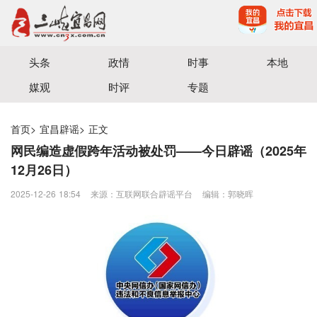
宜昌三峡融媒体中心主办
头条
政情
时事
本地
媒观
时评
专题
首页
>
宜昌辟谣
>
正文
网民编造虚假跨年活动被处罚——今日辟谣（2025年
12月26日）
2025-12-26 18:54
来源：互联网联合辟谣平台
编辑：郭晓晖