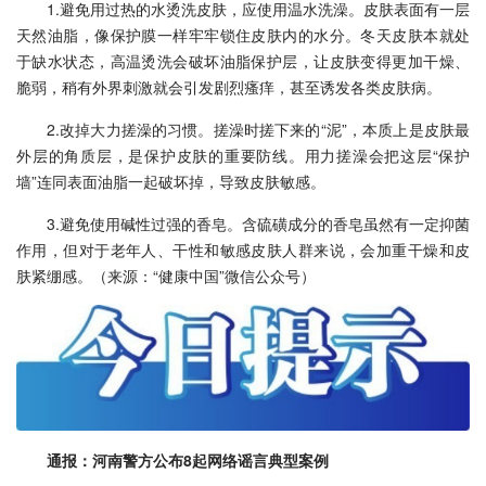
1.避免用过热的水烫洗皮肤，应使用温水洗澡。皮肤表面有一层
天然油脂，像保护膜一样牢牢锁住皮肤内的水分。冬天皮肤本就处
于缺水状态，高温烫洗会破坏油脂保护层，让皮肤变得更加干燥、
脆弱，稍有外界刺激就会引发剧烈瘙痒，甚至诱发各类皮肤病。
2.改掉大力搓澡的习惯。搓澡时搓下来的“泥”，本质上是皮肤最
外层的角质层，是保护皮肤的重要防线。用力搓澡会把这层“保护
墙”连同表面油脂一起破坏掉，导致皮肤敏感。
3.避免使用碱性过强的香皂。含硫磺成分的香皂虽然有一定抑菌
作用，但对于老年人、干性和敏感皮肤人群来说，会加重干燥和皮
肤紧绷感。（来源：“健康中国”微信公众号）
通报：河南警方公布8起网络谣言典型案例