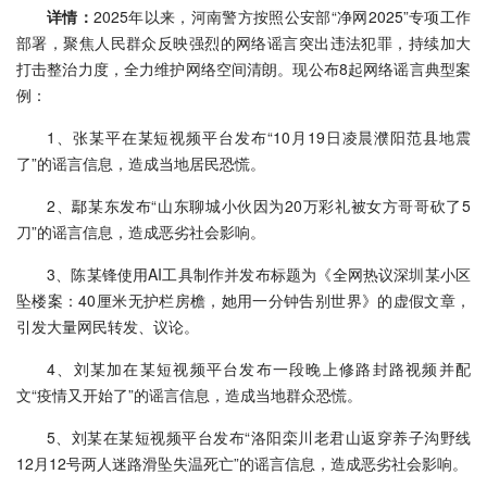
详情：
2025年以来，河南警方按照公安部“净网2025”专项工作
部署，聚焦人民群众反映强烈的网络谣言突出违法犯罪，持续加大
打击整治力度，全力维护网络空间清朗。现公布8起网络谣言典型案
例：
1、张某平在某短视频平台发布“10月19日凌晨濮阳范县地震
了”的谣言信息，造成当地居民恐慌。
2、鄢某东发布“山东聊城小伙因为20万彩礼被女方哥哥砍了5
刀”的谣言信息，造成恶劣社会影响。
3、陈某锋使用AI工具制作并发布标题为《全网热议深圳某小区
坠楼案：40厘米无护栏房檐，她用一分钟告别世界》的虚假文章，
引发大量网民转发、议论。
4、刘某加在某短视频平台发布一段晚上修路封路视频并配
文“疫情又开始了”的谣言信息，造成当地群众恐慌。
5、刘某在某短视频平台发布“洛阳栾川老君山返穿养子沟野线
12月12号两人迷路滑坠失温死亡”的谣言信息，造成恶劣社会影响。