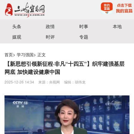
宜昌三峡融媒体中心主办
头条
政情
时事
本地
媒观
时评
专题
首页
>
学习强国
>
正文
【新思想引领新征程·非凡“十四五”】织牢建强基层
网底 加快建设健康中国
2025-12-26 14:34
来源：​央视网
编辑：胡伟龙