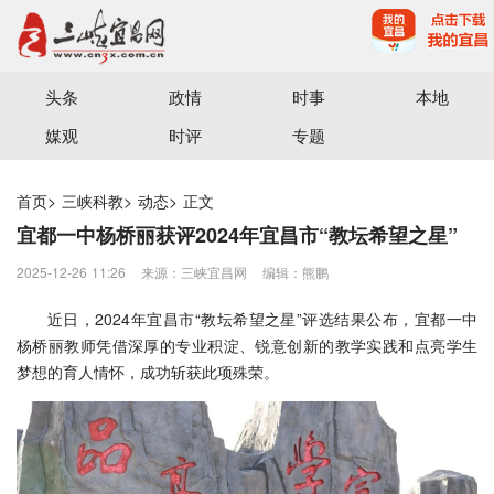
宜昌三峡融媒体中心主办
头条
政情
时事
本地
媒观
时评
专题
首页
>
三峡科教
>
动态
>
正文
宜都一中杨桥丽获评2024年宜昌市“教坛希望之星”
2025-12-26 11:26
来源：三峡宜昌网
编辑：熊鹏
近日，2024年宜昌市“教坛希望之星”评选结果公布，宜都一中
杨桥丽教师凭借深厚的专业积淀、锐意创新的教学实践和点亮学生
梦想的育人情怀，成功斩获此项殊荣。