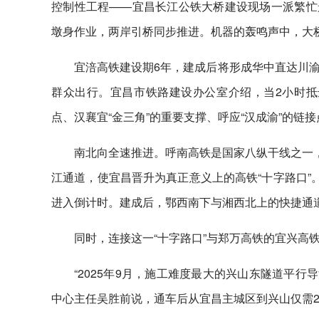
控制性工程——宜昌长江公铁大桥建设现场一派繁忙景
墩身作业，两岸引桥同步推进。机器的轰鸣声中，大
宜涪高铁建设期6年，建成后将形成华中直达川
群众出行。宜昌市铁路建设办公室介绍，当2小时抵
点、汉襄宜“金三角”的重要支撑、呼应“汉成渝”的链
南北向全速推进。呼南高铁是国家八纵干线之一，
江通道，使宜昌晋升为真正意义上的高铁“十字路口”
进入倒计时。建成后，鄂西南下与湘西北上的快捷通
同时，连接这一“十字路口”与郑万高铁的宜兴高
“2025年9月，施工难度最大的兴山东隧道平行
中心主任吴胜前说，通车后从宜昌主城区到兴山仅需2