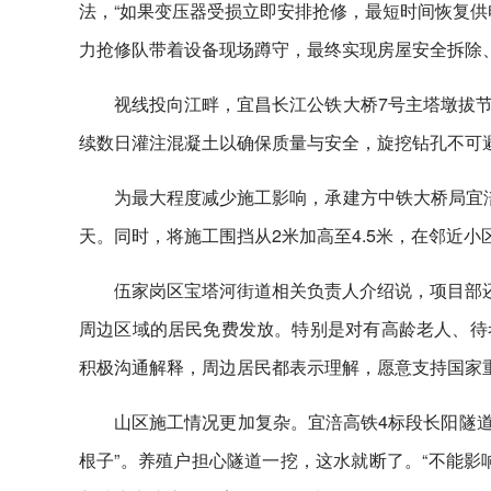
法，“如果变压器受损立即安排抢修，最短时间恢复供
力抢修队带着设备现场蹲守，最终实现房屋安全拆除
视线投向江畔，宜昌长江公铁大桥7号主塔墩拔
续数日灌注混凝土以确保质量与安全，旋挖钻孔不可避
为最大程度减少施工影响，承建方中铁大桥局宜
天。同时，将施工围挡从2米加高至4.5米，在邻近小
伍家岗区宝塔河街道相关负责人介绍说，项目部还
周边区域的居民免费发放。特别是对有高龄老人、待
积极沟通解释，周边居民都表示理解，愿意支持国家
山区施工情况更加复杂。宜涪高铁4标段长阳隧道
根子”。养殖户担心隧道一挖，这水就断了。“不能影