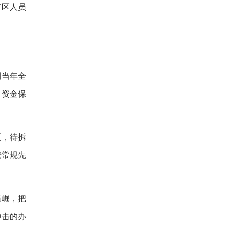
市区人员
创当年全
目资金保
区，待拆
按常规先
杨崛，把
冲击的办