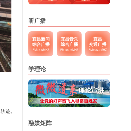
听广播
宜昌新闻
宜昌音乐
宜昌
综合广播
综合广播
交通广播
FM95.6MHZ
FM100.6MHZ
FM105.9MHZ
学理论
畅轨迹。
融媒矩阵