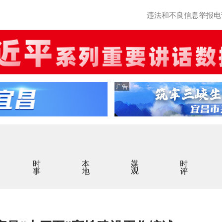
违法和不良信息举报电话：0
广告
时事
本地
媒观
时评