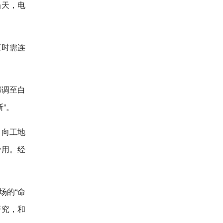
当天，电
工时需连
部调至白
”。
，向工地
费用。经
场的“命
研究，和