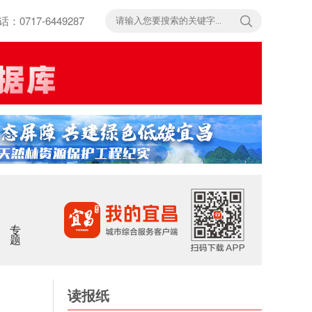
717-6449287
专题
读报纸