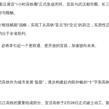
汉襄宜“1小时高铁圈”正式形成闭环。宜昌与武汉都市圈、长
密与顺畅。
“枢纽赋能”战略，实现了从高铁“盲点”到“交点”的跃迁，实质性
均位于全省前列。
铁网，必将牵引起一个更联通、更开放的宜昌，加速驶向未来。
把高铁作为城市发展“肱股”，逐步构建起内联外畅的“十”字形高
江高铁的重要组成部分。宜涪高铁于2月28日正式破土动工。