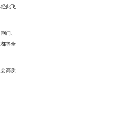
车经此飞
、荆门、
成都等全
社会高质