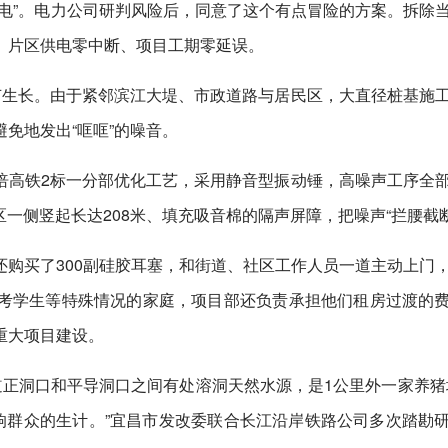
电”。电力公司研判风险后，同意了这个有点冒险的方案。拆除
、片区供电零中断、项目工期零延误。
节生长。由于紧邻滨江大堤、市政道路与居民区，大直径桩基施
免地发出“哐哐”的噪音。
涪高铁2标一分部优化工艺，采用静音型振动锤，高噪声工序全
区一侧竖起长达208米、填充吸音棉的隔声屏障，把噪声“拦腰截断
购买了300副硅胶耳塞，和街道、社区工作人员一道主动上门
考学生等特殊情况的家庭，项目部还负责承担他们租房过渡的
重大项目建设。
正洞口和平导洞口之间有处溶洞天然水源，是1公里外一家养猪
响群众的生计。”宜昌市发改委联合长江沿岸铁路公司多次踏勘