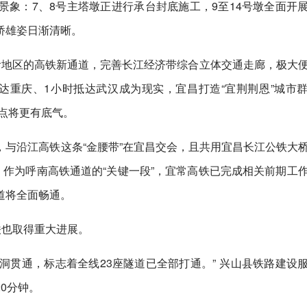
象：7、8号主塔墩正进行承台封底施工，9至14号墩全面开
桥雄姿日渐清晰。
渝地区的高铁新通道，完善长江经济带综合立体交通走廊，极大
达重庆、1小时抵达武汉成为现实，宜昌打造“宜荆荆恩”城市
接点将更有底气。
与沿江高铁这条“金腰带”在宜昌交会，且共用宜昌长江公铁大
。作为呼南高铁通道的“关键一段”，宜常高铁已完成相关前期工
道将全面畅通。
铁也取得重大进展。
导洞贯通，标志着全线23座隧道已全部打通。” 兴山县铁路建设
0分钟。