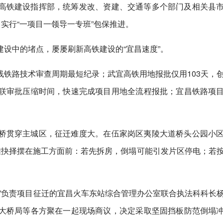
高铁建设指挥部，统筹发改、资建、交通等多个部门及相关县
实行“一项目一领导一专班”包保推进。
设中的堵点，屡屡刷新高铁建设的“宜昌速度”。
铁路技术审查周期最短纪录；武宜高铁用地报批仅用103天，
联审批压缩时间，快速完成项目用地全流程报批；宜昌铁路项
桥贯穿主城区，征迁难度大。在伍家岗区夷陵大道桥头公园小
难抉择摆在施工方面前：若先拆房，倒塌可能引发片区停电；若
”负责项目征迁的宜昌火车东站综合管理办公室联合执法科科长
大桥局等各方聚在一起现场商议，决定采取坚固挡板防范倒塌