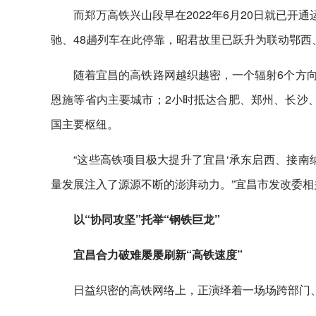
而郑万高铁兴山段早在2022年6月20日就已开
驰、48趟列车在此停靠，昭君故里已跃升为联动鄂西
随着宜昌的高铁路网越织越密，一个辐射6个方向
恩施等省内主要城市；2小时抵达合肥、郑州、长沙
国主要枢纽。
“这些高铁项目极大提升了宜昌‘承东启西、接南
量发展注入了源源不断的澎湃动力。”宜昌市发改委相
以“协同攻坚”托举“钢铁巨龙”
宜昌合力破难屡屡刷新“高铁速度”
日益织密的高铁网络上，正演绎着一场场跨部门