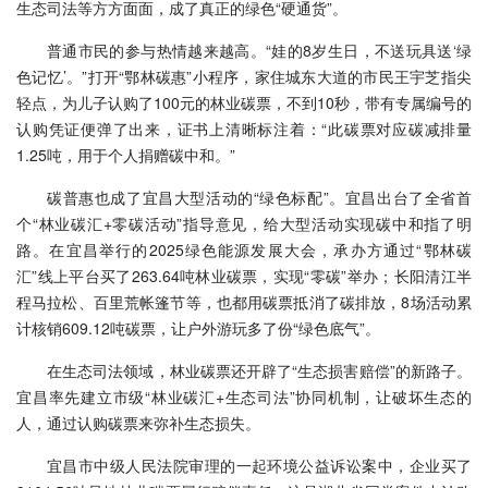
生态司法等方方面面，成了真正的绿色“硬通货”。
普通市民的参与热情越来越高。“娃的8岁生日，不送玩具送‘绿
色记忆’。”打开“鄂林碳惠”小程序，家住城东大道的市民王宇芝指尖
轻点，为儿子认购了100元的林业碳票，不到10秒，带有专属编号的
认购凭证便弹了出来，证书上清晰标注着：“此碳票对应碳减排量
1.25吨，用于个人捐赠碳中和。”
碳普惠也成了宜昌大型活动的“绿色标配”。宜昌出台了全省首
个“林业碳汇+零碳活动”指导意见，给大型活动实现碳中和指了明
路。在宜昌举行的2025绿色能源发展大会，承办方通过“鄂林碳
汇”线上平台买了263.64吨林业碳票，实现“零碳”举办；长阳清江半
程马拉松、百里荒帐篷节等，也都用碳票抵消了碳排放，8场活动累
计核销609.12吨碳票，让户外游玩多了份“绿色底气”。
在生态司法领域，林业碳票还开辟了“生态损害赔偿”的新路子。
宜昌率先建立市级“林业碳汇+生态司法”协同机制，让破坏生态的
人，通过认购碳票来弥补生态损失。
宜昌市中级人民法院审理的一起环境公益诉讼案中，企业买了