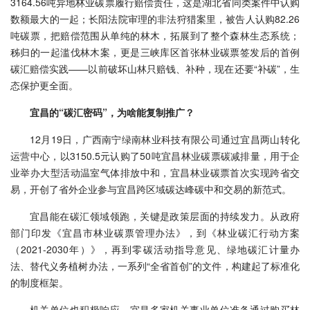
3164.56吨异地林业碳票履行赔偿责任，这是湖北省同类案件中认购
数额最大的一起；长阳法院审理的非法狩猎案里，被告人认购82.26
吨碳票，把赔偿范围从单纯的林木，拓展到了整个森林生态系统；
秭归的一起滥伐林木案，更是三峡库区首张林业碳票签发后的首例
碳汇赔偿实践——以前破坏山林只赔钱、补种，现在还要“补碳”，生
态保护更全面。
宜昌的“碳汇密码”，为啥能复制推广？
12月19日，广西南宁绿南林业科技有限公司通过宜昌两山转化
运营中心，以3150.5元认购了50吨宜昌林业碳票碳减排量，用于企
业举办大型活动温室气体排放中和，宜昌林业碳票首次实现跨省交
易，开创了省外企业参与宜昌跨区域碳达峰碳中和交易的新范式。
宜昌能在碳汇领域领跑，关键是政策层面的持续发力。从政府
部门印发《宜昌市林业碳票管理办法》，到《林业碳汇行动方案
（2021-2030年）》，再到零碳活动指导意见、绿地碳汇计量办
法、替代义务植树办法，一系列“全省首创”的文件，构建起了标准化
的制度框架。
机关单位也积极响应。宜昌多家机关事业单位准备通过购买林