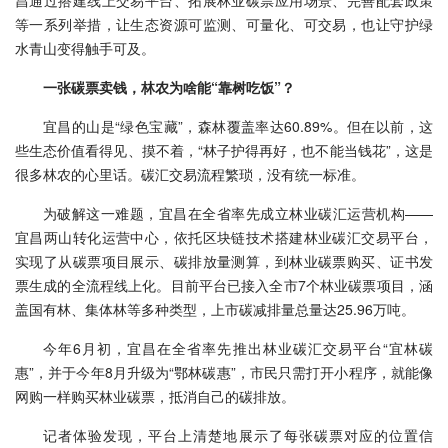
昌通过搭建线上交易平台、拓展林业碳票应用场景、完善配套政策
等一系列举措，让生态资源可监测、可量化、可交易，也让守护绿
水青山变得触手可及。
一张碳票卖钱，林农为啥能“靠树吃饭”？
宜昌的山是“绿色宝藏”，森林覆盖率达60.89%。但在以前，这
些生态价值看得见、摸不着，“林子护得再好，也不能当钱花”，这是
很多林农的心里话。碳汇交易流程繁琐，没有统一标准。
为破解这一难题，宜昌在全省率先成立林业碳汇运营机构——
宜昌两山转化运营中心，依托区块链技术搭建林业碳汇交易平台，
实现了从碳票项目展示、碳排放量测算，到林业碳票购买、证书发
票生成的全流程线上化。目前平台已接入全市7个林业碳票项目，涵
盖国有林、集体林等多种类型，上市碳减排量总量达25.96万吨。
今年6月初，宜昌在全省率先推出林业碳汇交易平台“宜林碳
惠”，并于今年8月升级为“鄂林碳惠”，市民只需打开小程序，就能像
网购一样购买林业碳票，抵消自己的碳排放。
记者体验发现，平台上清楚地展示了每张碳票对应的位置信