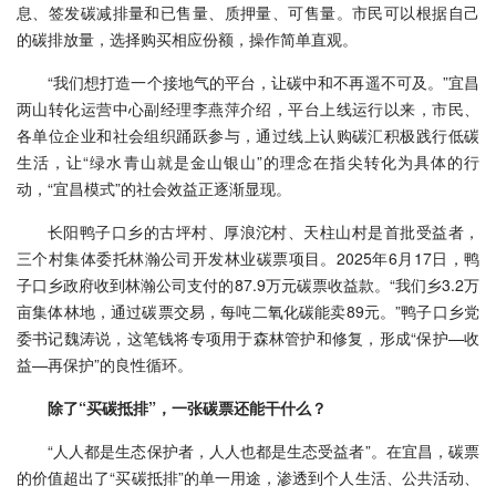
息、签发碳减排量和已售量、质押量、可售量。市民可以根据自己
的碳排放量，选择购买相应份额，操作简单直观。
“我们想打造一个接地气的平台，让碳中和不再遥不可及。”宜昌
两山转化运营中心副经理李燕萍介绍，平台上线运行以来，市民、
各单位企业和社会组织踊跃参与，通过线上认购碳汇积极践行低碳
生活，让“绿水青山就是金山银山”的理念在指尖转化为具体的行
动，“宜昌模式”的社会效益正逐渐显现。
长阳鸭子口乡的古坪村、厚浪沱村、天柱山村是首批受益者，
三个村集体委托林瀚公司开发林业碳票项目。2025年6月17日，鸭
子口乡政府收到林瀚公司支付的87.9万元碳票收益款。“我们乡3.2万
亩集体林地，通过碳票交易，每吨二氧化碳能卖89元。”鸭子口乡党
委书记魏涛说，这笔钱将专项用于森林管护和修复，形成“保护—收
益—再保护”的良性循环。
除了“买碳抵排”，一张碳票还能干什么？
“人人都是生态保护者，人人也都是生态受益者”。在宜昌，碳票
的价值超出了“买碳抵排”的单一用途，渗透到个人生活、公共活动、