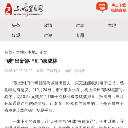
宜昌三峡融媒体中心主办
头条
政情
时事
本地
媒观
时评
专题
首页
>
本地
>
本地
>
正文
“碳”出新路 “汇”绿成林
2025-12-26 06:22
来源：三峡日报
编辑：张远近
“没想到扫个码就能为减排出份力，买完还能收到电子证书，感
觉特别有意义。”12月24日，市民李女士在手机上点开“鄂林碳惠”小
程序，花10.54元购买了165千克林业碳票碳减排量，抵消自己当月
开车通勤产生的碳排放。让李女士轻松参与其中的，正是宜昌在全
省率先上线的碳汇交易平台。
一张小小的碳票，让“无价空气”变成“有价资产”。今年以来，宜