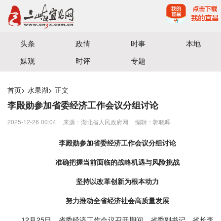
宜昌三峡融媒体中心主办
头条
政情
时事
本地
媒观
时评
专题
首页
>
水果湖
>
正文
李殿勋参加省委经济工作会议分组讨论
2025-12-26 00:04
来源：湖北省人民政府网
编辑：郭晓晖
李殿勋参加省委经济工作会议分组讨论
准确把握当前面临的战略机遇与风险挑战
坚持以改革创新为根本动力
努力推动全省经济社会高质量发展
12月25日，省委经济工作会议召开期间，省委副书记、省长李