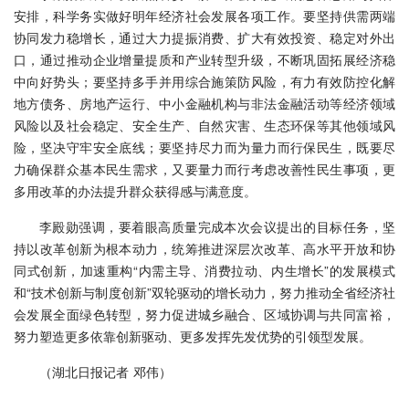
安排，科学务实做好明年经济社会发展各项工作。要坚持供需两端
协同发力稳增长，通过大力提振消费、扩大有效投资、稳定对外出
口，通过推动企业增量提质和产业转型升级，不断巩固拓展经济稳
中向好势头；要坚持多手并用综合施策防风险，有力有效防控化解
地方债务、房地产运行、中小金融机构与非法金融活动等经济领域
风险以及社会稳定、安全生产、自然灾害、生态环保等其他领域风
险，坚决守牢安全底线；要坚持尽力而为量力而行保民生，既要尽
力确保群众基本民生需求，又要量力而行考虑改善性民生事项，更
多用改革的办法提升群众获得感与满意度。
李殿勋强调，
要着眼高质量完成本次会议提出的目标任务，坚
持以改革创新为根本动力，统筹推进深层次改革、高水平开放和协
同式创新，加速重构“内需主导、消费拉动、内生增长”的发展模式
和“技术创新与制度创新”双轮驱动的增长动力，努力推动全省经济社
会发展全面绿色转型，努力促进城乡融合、区域协调与共同富裕，
努力塑造更多依靠创新驱动、更多发挥先发优势的引领型发展。
（湖北日报记者 邓伟）