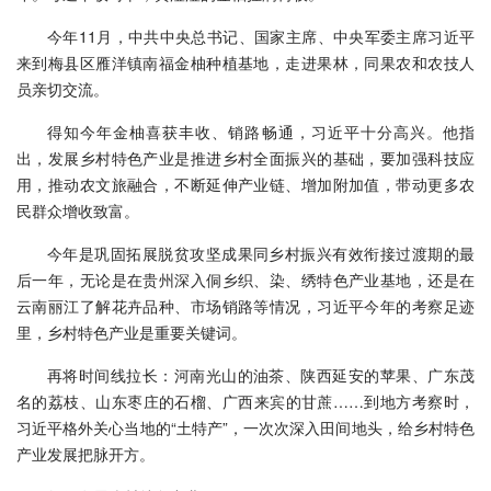
今年11月，中共中央总书记、国家主席、中央军委主席习近平
来到梅县区雁洋镇南福金柚种植基地，走进果林，同果农和农技人
员亲切交流。
得知今年金柚喜获丰收、销路畅通，习近平十分高兴。他指
出，发展乡村特色产业是推进乡村全面振兴的基础，要加强科技应
用，推动农文旅融合，不断延伸产业链、增加附加值，带动更多农
民群众增收致富。
今年是巩固拓展脱贫攻坚成果同乡村振兴有效衔接过渡期的最
后一年，无论是在贵州深入侗乡织、染、绣特色产业基地，还是在
云南丽江了解花卉品种、市场销路等情况，习近平今年的考察足迹
里，乡村特色产业是重要关键词。
再将时间线拉长：河南光山的油茶、陕西延安的苹果、广东茂
名的荔枝、山东枣庄的石榴、广西来宾的甘蔗……到地方考察时，
习近平格外关心当地的“土特产”，一次次深入田间地头，给乡村特色
产业发展把脉开方。