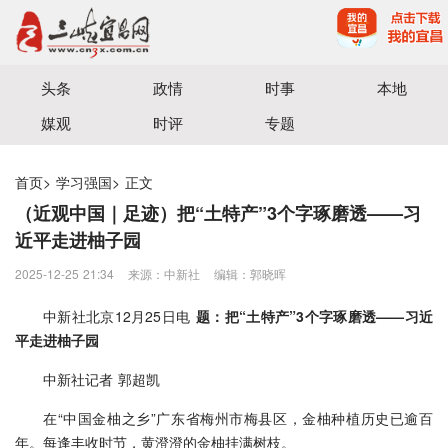
宜昌三峡融媒体中心主办
头条
政情
时事
本地
媒观
时评
专题
首页
>
学习强国
>
正文
（近观中国｜足迹）把“土特产”3个字琢磨透——习
近平走进柚子园
2025-12-25 21:34
来源：中新社
编辑：郭晓晖
中新社北京12月25日电
题：把“土特产”3个字琢磨透——习近
平走进柚子园
中新社记者 郭超凯
在“中国金柚之乡”广东省梅州市梅县区，金柚种植历史已逾百
年。每逢丰收时节，黄澄澄的金柚挂满树枝。