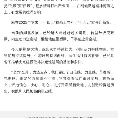
把“飞雁”变“归雁”，把乡情牌打出产业牌……在刚健激越精神河流之
上，有发展的雄浑交响。
站在2025年岁末，“十四五”将画上句号，“十五五”将开启新篇。
当前的湖北发展，已经进入跨越赶超关键期、转型升级突破
期、内生动力迸发期、枢纽地位重塑期、干事创业黄金期。
今天的荆楚大地，综合实力持续壮大、创新活力持续增强、枢
纽优势持续提升、生态环境持续向好、民生福祉持续改善，已经具
备了推动支点建设取得决定性进展的基础和条件。
“七力”全开，力透支点，我们跑出了自信感、力量感、节奏感、
氛围感。追梦的力量坚不可摧，它导引着我们审时度势、乘势而
上，怀抱信心、决心、耐心，去打开发展新天地，去创造经得起历
史、实践和人民检验的新业绩。