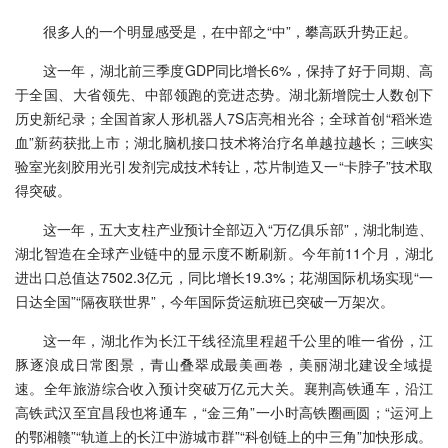
很多人的一个明显感受是，在中部之“中”，攀高跃升势正起。
这一年，湖北前三季度GDP同比增长6%，保持了好于同期、高
于全国、大省领先、中部领跑的竞进态势。湖北新增院士人数创下
历史新纪录；全国首家人形机器人7S店亮相光谷；全球首创“稻米造
血”新药获批上市；湖北脑机接口技术将治疗名单越拉越长；三峡实
验室光刻胶用光引发剂完成技术转让，芯片制造又一“卡脖子”技术取
得突破。
这一年，五大支柱产业预计全部迈入“万亿俱乐部”，湖北制造、
湖北智造在全球产业链中的显示度不断刷新。今年前11个月，湖北
进出口总值达7502.3亿元，同比增长19.3%；花湖国际机场实现“一
日达全国”“隔夜联世界”，今年国际货运航班已突破一万架次。
这一年，湖北作为长江干线径流里程超千公里的唯一省份，江
豚逐浪成日常图景，青山叠翠成最美画卷，美丽湖北建设全域提
速。全年旅游综合收入预计突破万亿元大关。襄荆高铁通车，沿江
高铁武汉至宜昌段也将通车，“金三角”一小时高铁圈画圆；“运河上
的鄂湘赣”“轨道上的长江中游城市群”“科创链上的中三角”加快形成。