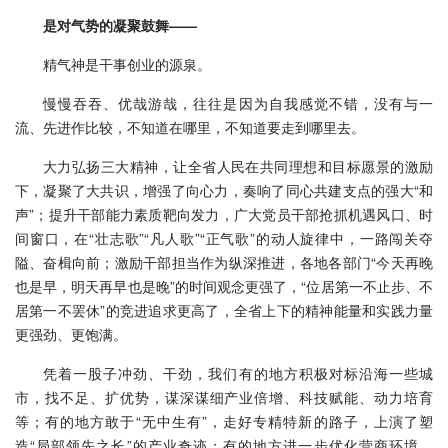
是对气势的凝聚鼓舞——
精气神是干事创业的源泉。
慢慢吞吞、优哉游哉，往往是因为自我感觉不错，没有与一
流、先进作比较，不知道在哪里，不知道要走到哪里去。
大力弘扬三大精神，让全省人民在共同理想和目标愿景的激励
下，凝聚了大共识，增强了向心力，奏响了同心共建支点的强大“和
声”；提升干部能力素质靶向发力，广大党员干部抢抓机遇风口、时
间窗口，在“壮志歌”“凡人歌”“正气歌”的动人旋律中，一路闯关夺
隘、奋楫向前；激励干部担当作为纵深推进，各地各部门“今天再晚
也是早，明天再早也是晚”的时间观念更强了，“位居第一不止步、不
居第一不罢休”的竞进追求更高了，全省上下的精神能量和实践力量
更强劲、更饱满。
凭着一股子冲劲、干劲，我们有的地方积极对标沿海一些城
市，找不足、扩优势，谋深谋细产业倍增、科技赋能、动力培育
等；有的地方敢于“无中生有”，走好专精特新的路子，上演了塑
造“局部领先之长”的产业奇迹；有的地方进一步优化营商环境，