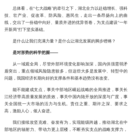
总体看，在“七大战略”的牵引之下，湖北全力以赴稳增长、强科
技、壮产业、促改革、防风险、惠民生，走出一条昂扬向上的曲
线，交出了一份稳中向好、量质并进的优异答卷，为支点建设“一年
开新局”打下坚实基础。
是什么让我们充满力量？是什么让湖北发展的脚步铿锵？
是对形势的科学把握——
从一域观全局，尽管外部环境变化影响加深，国内供强需弱矛
盾突出，重点领域风险隐患较多，但这些大多是发展中、转型中的
问题，我国经济长期向好的支撑条件和基本趋势没有改变。
能不能建成支点，事关中部地区崛起战略的全局推进，事关长
江经济带高质量发展的质效，事关中国内陆开放的深度与广度，事
关全国统一大市场的活力与生机。责任之重、期许之深、要求之
高，激励人心，催人奋进。
我们接续攻坚克难、奋发有为，实现能级跨越，推动湖北在中
部地区的辐射力、带动力更上层楼，不断夯实支点的战略支撑力，