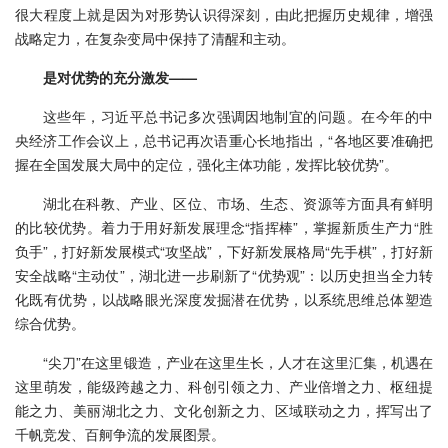
很大程度上就是因为对形势认识得深刻，由此把握历史规律，增强
战略定力，在复杂变局中保持了清醒和主动。
是对优势的充分激发——
这些年，习近平总书记多次强调因地制宜的问题。在今年的中
央经济工作会议上，总书记再次语重心长地指出，“各地区要准确把
握在全国发展大局中的定位，强化主体功能，发挥比较优势”。
湖北在科教、产业、区位、市场、生态、资源等方面具有鲜明
的比较优势。着力于用好新发展理念“指挥棒”，掌握新质生产力“胜
负手”，打好新发展模式“攻坚战”，下好新发展格局“先手棋”，打好新
安全战略“主动仗”，湖北进一步刷新了“优势观”：以历史担当全力转
化既有优势，以战略眼光深度发掘潜在优势，以系统思维总体塑造
综合优势。
“尖刀”在这里锻造，产业在这里生长，人才在这里汇集，机遇在
这里萌发，能级跨越之力、科创引领之力、产业倍增之力、枢纽提
能之力、美丽湖北之力、文化创新之力、区域联动之力，挥写出了
千帆竞发、百舸争流的发展图景。