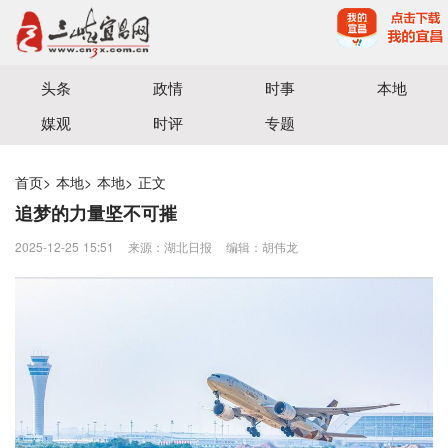
宜昌三峡融媒体中心主办
头条
政情
时事
本地
媒观
时评
专题
首页
>
本地
>
本地
>
正文
追梦的力量坚不可摧
2025-12-25 15:51
来源：​湖北日报
编辑：胡伟龙