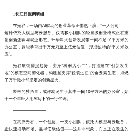
□长江日报调研组
在光谷，一场由AI驱动的创业革命正悄然上演。“一人公司”——
这种依托大模型与云服务、仅需极小团队的轻量级创业模式正在重
塑创新逻辑与就业形态。环华科大创新发展带一间不足10平方米的
办公室，竟能孕育出千万元乃至上亿元估值，形成独特的“平方米效
应”。
光谷敏锐捕捉趋势，变身“科创店小二”，打造建在“创新发生
地”的模态空间孵化器，构建起支撑“轻装远征”的全要素生态，点燃
了万千微小却坚定的创新星火。
未来的独角兽，或许就诞生于其中一间10平方米的办公室，始
于一个年轻人用AI写下的一行代码。
————————
在武汉光谷，一个创意、一支小团队，依托大模型与云服务，
正快速撬动市场、赢得亿级估值——这并非想象，而是正在发生的