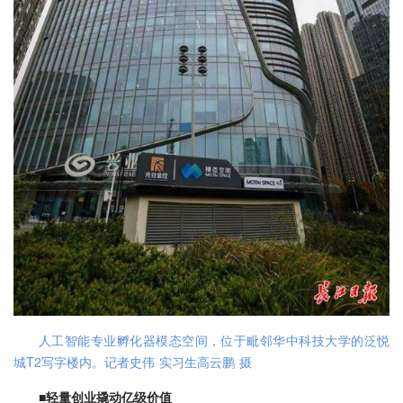
人工智能专业孵化器模态空间，位于毗邻华中科技大学的泛悦
城T2写字楼内。记者史伟 实习生高云鹏 摄
■轻量创业撬动亿级价值