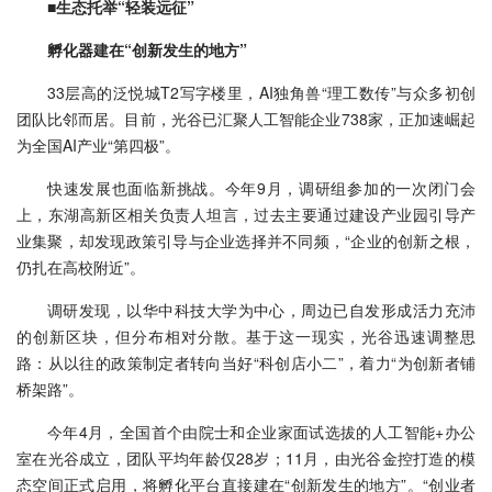
■生态托举“轻装远征”
孵化器建在“创新发生的地方”
33层高的泛悦城T2写字楼里，AI独角兽“理工数传”与众多初创
团队比邻而居。目前，光谷已汇聚人工智能企业738家，正加速崛起
为全国AI产业“第四极”。
快速发展也面临新挑战。今年9月，调研组参加的一次闭门会
上，东湖高新区相关负责人坦言，过去主要通过建设产业园引导产
业集聚，却发现政策引导与企业选择并不同频，“企业的创新之根，
仍扎在高校附近”。
调研发现，以华中科技大学为中心，周边已自发形成活力充沛
的创新区块，但分布相对分散。基于这一现实，光谷迅速调整思
路：从以往的政策制定者转向当好“科创店小二”，着力“为创新者铺
桥架路”。
今年4月，全国首个由院士和企业家面试选拔的人工智能+办公
室在光谷成立，团队平均年龄仅28岁；11月，由光谷金控打造的模
态空间正式启用，将孵化平台直接建在“创新发生的地方”。“创业者