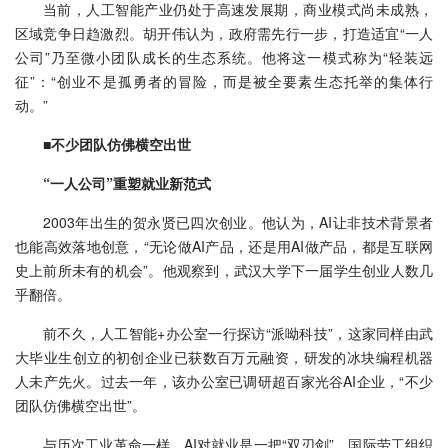
当前，人工智能产业仍处于高速发展期，商业模式尚未成熟，
区域竞争日趋激烈。胡开伟认为，政府需先行一步，打造适宜“一人
公司”乃至微小团队成长的生态系统。他将这一模式称为“轻装远
征”：“创业不是孤勇者的冒险，而是被全要素生态托举的集体行
动。”
■不少团队仿佛横空出世
“一人公司”重塑就业新范式
2003年出生的贺永贤已四次创业。他认为，AI让非技术背景者
也能高效落地创意，“无论做AI产品，还是用AI做产品，都是互联网
史上前所未有的机会”。他观察到，武汉大学下一届学生创业人数几
乎翻倍。
前不久，人工智能+办公室一行探访“派呦科技”，这家同样由武
大毕业生创立的初创企业已获数百万元融资，研发的冰块编程机器
人未产先火。过去一年，该办公室已调研超百家光谷AI企业，“不少
团队仿佛横空出世”。
与历次工业革命一样，AI对就业是一把“双刃剑”。国际劳工组织