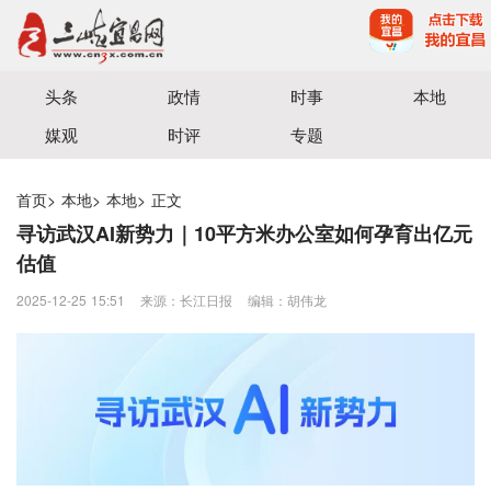
宜昌三峡融媒体中心主办
头条
政情
时事
本地
媒观
时评
专题
首页
>
本地
>
本地
>
正文
寻访武汉AI新势力｜10平方米办公室如何孕育出亿元
估值
2025-12-25 15:51
来源：长江日报
编辑：胡伟龙