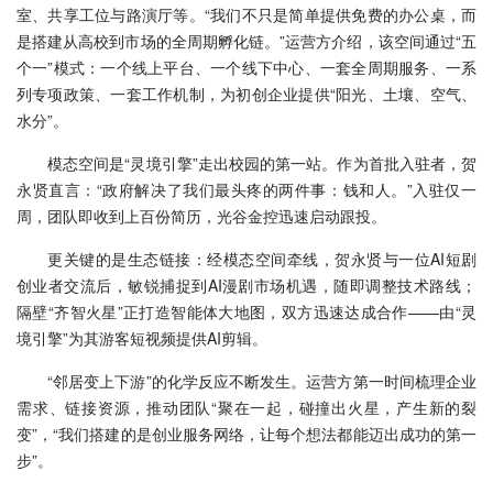
室、共享工位与路演厅等。“我们不只是简单提供免费的办公桌，而
是搭建从高校到市场的全周期孵化链。”运营方介绍，该空间通过“五
个一”模式：一个线上平台、一个线下中心、一套全周期服务、一系
列专项政策、一套工作机制，为初创企业提供“阳光、土壤、空气、
水分”。
模态空间是“灵境引擎”走出校园的第一站。作为首批入驻者，贺
永贤直言：“政府解决了我们最头疼的两件事：钱和人。”入驻仅一
周，团队即收到上百份简历，光谷金控迅速启动跟投。
更关键的是生态链接：经模态空间牵线，贺永贤与一位AI短剧
创业者交流后，敏锐捕捉到AI漫剧市场机遇，随即调整技术路线；
隔壁“齐智火星”正打造智能体大地图，双方迅速达成合作——由“灵
境引擎”为其游客短视频提供AI剪辑。
“邻居变上下游”的化学反应不断发生。运营方第一时间梳理企业
需求、链接资源，推动团队“聚在一起，碰撞出火星，产生新的裂
变”，“我们搭建的是创业服务网络，让每个想法都能迈出成功的第一
步”。