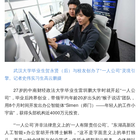
武汉大学毕业生贺永贤（后）与校友创办了“一人公司”灵境引
擎。记者史伟实习生高云鹏摄
27岁的中南财经政法大学毕业生雷圳鹏大学时就开起“一人公
司”，毕业后跨界创业，带领平均年龄20岁出头的“猴子说话”团队，
用8个月时间开发出办公智能体“Simen（师门）——年轻人的工作小
宇宙”，获得头部机构近4000万元投资。
“‘一人公司’并非法律意义上的‘一人有限责任公司’。”东湖高新区
人工智能+办公室胡开伟博士解释，“这不是字面意义上的单打独
斗，而是一种全球新兴创业范式：依托大模型和云服务，个体能以