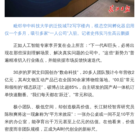
毗邻华中科技大学的泛悦城T2写字楼内，模态空间孵化器启用
仅一个多月，吸引多家“一人公司”入驻。记者史伟实习生高云鹏摄
正如人工智能专家李开复在会上所言：“下一代AI巨头，必将出
现在那些深刻理解场景、解决真实问题的公司中。”这些“新势力”普
遍精准切入行业痛点，并能依据市场反馈快速迭代。
30岁的罗弼文归国创办“数命科技”，20多人团队预计今年营收2
亿元，其AI文物互动产品已在全国30余家博物馆落地。“00后”常元
和领衔的“模态跃迁”，硕博占比超85%，自主研发的国产AI一体机订
单快速翻番。“我们每天都在‘跃迁’。”常元和说。
极小团队、极低空间，却创造极高价值。长江财经智库研究员
陈秋爽将这一现象称为“平方米效应”：一张办公桌或一间不足10平方
米的办公室，能孕育出千万元甚至上亿元的估值。在他看来，价值
密度而非团队规模，正成为AI时代创业的新标尺。