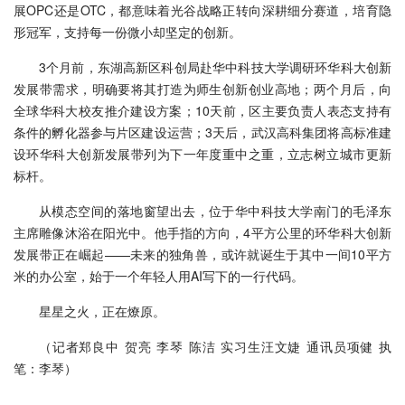
展OPC还是OTC，都意味着光谷战略正转向深耕细分赛道，培育隐
形冠军，支持每一份微小却坚定的创新。
3个月前，东湖高新区科创局赴华中科技大学调研环华科大创新
发展带需求，明确要将其打造为师生创新创业高地；两个月后，向
全球华科大校友推介建设方案；10天前，区主要负责人表态支持有
条件的孵化器参与片区建设运营；3天后，武汉高科集团将高标准建
设环华科大创新发展带列为下一年度重中之重，立志树立城市更新
标杆。
从模态空间的落地窗望出去，位于华中科技大学南门的毛泽东
主席雕像沐浴在阳光中。他手指的方向，4平方公里的环华科大创新
发展带正在崛起——未来的独角兽，或许就诞生于其中一间10平方
米的办公室，始于一个年轻人用AI写下的一行代码。
星星之火，正在燎原。
（记者郑良中 贺亮 李琴 陈洁 实习生汪文婕 通讯员项健 执
笔：李琴）