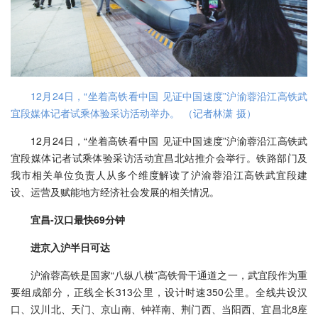
12月24日，“坐着高铁看中国 见证中国速度”沪渝蓉沿江高铁武
宜段媒体记者试乘体验采访活动举办。 （记者林潇 摄）
12月24日，“坐着高铁看中国 见证中国速度”沪渝蓉沿江高铁武
宜段媒体记者试乘体验采访活动宜昌北站推介会举行。铁路部门及
我市相关单位负责人从多个维度解读了沪渝蓉沿江高铁武宜段建
设、运营及赋能地方经济社会发展的相关情况。
宜昌-汉口最快69分钟
进京入沪半日可达
沪渝蓉高铁是国家“八纵八横”高铁骨干通道之一，武宜段作为重
要组成部分，正线全长313公里，设计时速350公里。全线共设汉
口、汉川北、天门、京山南、钟祥南、荆门西、当阳西、宜昌北8座