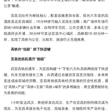
公里”畅通。
宜昌北站作为枢纽核心，配套设施更加全面。双向六车道的花
溪路直达宜昌城区，15分钟便可融入宜昌生活圈；南广场停车场可
容纳1400多辆社会车辆，自驾停车无忧。公共交通方面，多条公交
线路同步开通，30分钟可直达宜昌中心城区，高峰期15-30分钟一
班，实现了高铁与公交、出租车、旅游巴士无缝换乘。
高铁作“动脉” 按下快进键
宜昌抢抓机遇升“能级”
武宜高铁的通车，为宜昌构建“十”字形六方向高铁网络按下快进
键。向东无缝衔接长三角，向西通过在建的宜昌至涪陵段，未来将
直连成渝双城经济圈。宜昌将抢抓高铁经济发展的历史性机遇，通
过“高铁+产业”“高铁+文旅”“高铁+城市”的多维融合，将交通势能转化
为发展的动能。
1小时直达武汉，将使研发在武汉、生产在宜昌的协同模式成为
现实，为宜昌承接光电子信息、高端装备、生物医药等产业外溢，