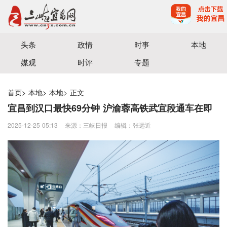
宜昌三峡融媒体中心主办
头条
政情
时事
本地
媒观
时评
专题
首页
>
本地
>
本地
>
正文
宜昌到汉口最快69分钟 沪渝蓉高铁武宜段通车在即
2025-12-25 05:13
来源：三峡日报
编辑：张远近