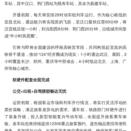
车站，其中汉口、荆门西站为既有车站，其余为新建车站。
开通初期，每天将安排29对动车组列车运行。作为核心枢纽的
宜昌北站，通达能力将实现质的飞跃，至汉口最快仅需69分钟，将
汉宜线压缩一小时，到当阳西9分钟、荆门西20分钟，沿线城市间形
成“半小时风景圈”。
它将与即将全面建设的呼南高铁宜常段，共同构筑起宜昌的高
铁骨干通道，推动“124”经济圈成为现实：1小时通达武汉、襄阳，2
小时覆盖长沙、郑州、重庆等中部省会，4小时抵达北京、上海、广
州等核心城市。
软硬件配套全面完成
公交+出租+自驾接驳畅达无忧
运营初期，根据客运市场和列车开行情况，将实行灵活浮动的
票价策略，满足旅客差异化的需求。通车前，铁路部门对硬件进行
了装备升级，投入新型智能复兴号动车组，全面提升旅客乘车体
验。各车站也将持续提供12306重点旅客预约、遗失物品查找等便民
服务，并加强与公交、出租车等市政交通的衔接，确保旅客“最后一