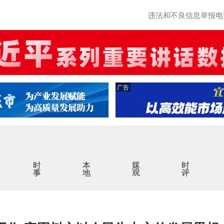
违法和不良信息举报电话：0
广告
时事
本地
媒观
时评