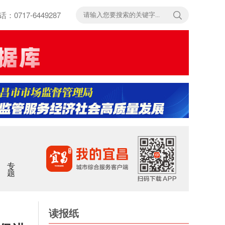
717-6449287
专题
读报纸