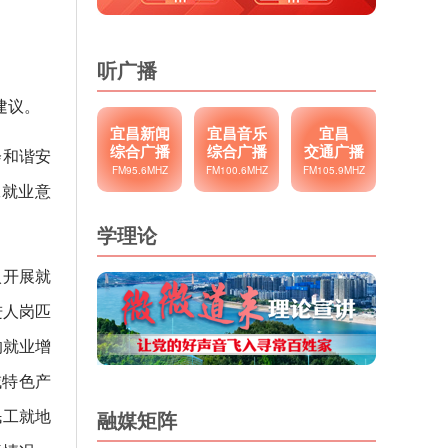
听广播
建议。
宜昌新闻
宜昌音乐
宜昌
综合广播
综合广播
交通广播
会和谐安
FM95.6MHZ
FM100.6MHZ
FM105.9MHZ
工就业意
学理论
入开展就
进人岗匹
的就业增
域特色产
民工就地
融媒矩阵