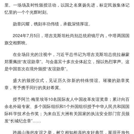
里。一场场及时性颁授活动，以国之名褒扬先进，标定民族集体记
忆里的一个个光辉时刻。
勋章闪耀，镌刻丰功伟绩，承载深情厚谊。
2024年7月5日，塔吉克斯坦杜尚别总统府镜厅内，中塔两国国
旗交相辉映。
在全场目光的注视中，习近平总书记为塔吉克斯坦总统拉赫蒙
郑重佩挂“友谊勋章”。与会嘉宾十多次全体起立，报以热烈掌声。这
是中国首次在境外颁授“友谊勋章”。
盛大的颁授仪式，见证历久弥新的特殊情谊。璀璨的勋章奖
章，寄予携手同行的美好希冀。
授予阿兰·梅里埃等10名国际友人中国改革友谊奖章；累计向百
余名外籍专家、多个国际组织和1个外国组织授予中华人民共和国国
际科学技术合作奖；为来自五大洲有关国家的执法安全部门官员颁
发“长城纪念章”……
跨越山海的友谊之举，树立相知相亲的友好典范，展现开放包