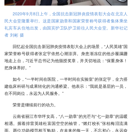
2020年9月8日上午，全国抗击新冠肺炎疫情表彰大会在北京人
民大会堂隆重举行。这是国家勋章和国家荣誉称号获得者集体乘坐
礼宾车从住地出发，由国宾护卫队护卫前往人民大会堂。新华社记
者 刘彬 摄
回忆起全国抗击新冠肺炎疫情表彰大会上的场景，“人民英雄”国
家荣誉称号获得者张定宇依然心潮澎湃。身患渐冻症的他步履蹒跚
地走上台，习近平总书记为他颁授奖章，并关切地说：“保重身体！
把身体养好。”
如今，“一半时间在医院，一半时间在实验室”的张定宇，全力搭
建临床科研与成果转化的沟通桥梁。他表示：“我就是基层的一员，
在不同岗位，永远为人民服务。”
荣誉是继续前行的动力。
云南省丽江市华坪女高，“八一勋章”的光芒与“七一勋章”的温暖
相遇。握着排雷英雄杜富国空空的袖管，“燃灯校长”张桂梅泪流满
面。两位功勋模范相互勉励，在未来的每一天，不忘初心，永远奋