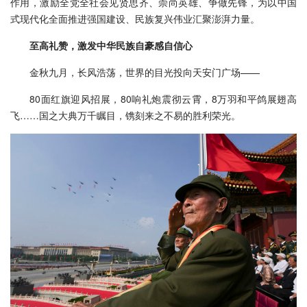
作用，激励全党全社会见贤思齐、崇尚英雄、争做先锋，为以中国
式现代化全面推进强国建设、民族复兴伟业汇聚澎湃力量。
至高礼赞，激发中华民族自豪感自信心
金秋九月，长风浩荡，世界的目光投向天安门广场——
80面红旗迎风招展，80响礼炮震彻云霄，8万羽和平鸽展翅高
飞……国之大典万千瞩目，镌刻来之不易的胜利荣光。