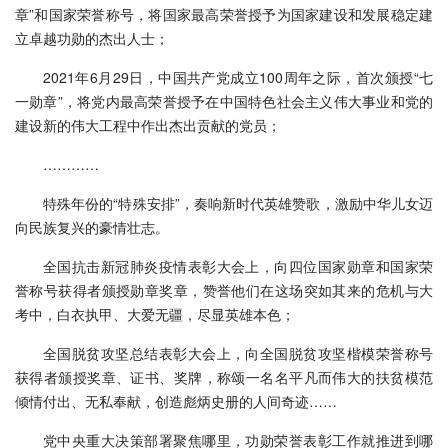
章”和国家荣誉称号，将国家最高荣誉授予为国家建设和发展稳定建
立卓越功勋的杰出人士；
2021年6月29日，中国共产党成立100周年之际，首次颁授“七
一勋章”，将党内最高荣誉授予在中国特色社会主义伟大事业和党的
建设新的伟大工程中作出杰出贡献的党员；
…………
特殊年份的“特殊安排”，奏响新时代英雄赞歌，激励中华儿女迈
向民族复兴的豪情壮志。
全国抗击新冠肺炎疫情表彰大会上，向四位国家勋章和国家荣
誉称号获得者颁授勋章奖章，赞誉他们在这场突如其来的危机与大
考中，白衣执甲、大爱无疆，尽显英雄本色；
全国脱贫攻坚总结表彰大会上，向全国脱贫攻坚楷模荣誉称号
获得者颁授奖章、证书、奖牌，称颂一名名平凡而伟大的扶贫模范
倾情付出、无私奉献，创造彪炳史册的人间奇迹……
党中央重大决策部署聚焦哪里，功勋荣誉表彰工作就推进到哪