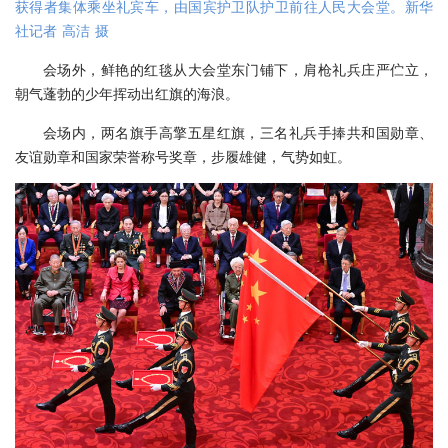
获得者集体乘坐礼宾车，由国宾护卫队护卫前往人民大会堂。新华
社记者 高洁 摄
会场外，鲜艳的红毯从大会堂东门铺下，肩枪礼兵庄严伫立，
朝气蓬勃的少年挥动出红旗的海浪。
会场内，两名旗手高擎五星红旗，三名礼兵手捧共和国勋章、
友谊勋章和国家荣誉称号奖章，步履雄健，气势如虹。