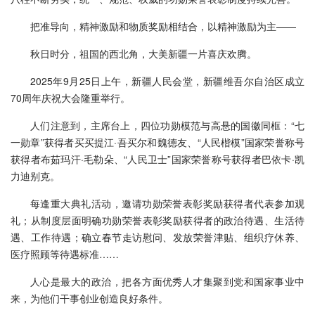
把准导向，精神激励和物质奖励相结合，以精神激励为主——
秋日时分，祖国的西北角，大美新疆一片喜庆欢腾。
2025年9月25日上午，新疆人民会堂，新疆维吾尔自治区成立
70周年庆祝大会隆重举行。
人们注意到，主席台上，四位功勋模范与高悬的国徽同框：“七
一勋章”获得者买买提江·吾买尔和魏德友、“人民楷模”国家荣誉称号
获得者布茹玛汗·毛勒朵、“人民卫士”国家荣誉称号获得者巴依卡·凯
力迪别克。
每逢重大典礼活动，邀请功勋荣誉表彰奖励获得者代表参加观
礼；从制度层面明确功勋荣誉表彰奖励获得者的政治待遇、生活待
遇、工作待遇；确立春节走访慰问、发放荣誉津贴、组织疗休养、
医疗照顾等待遇标准……
人心是最大的政治，把各方面优秀人才集聚到党和国家事业中
来，为他们干事创业创造良好条件。