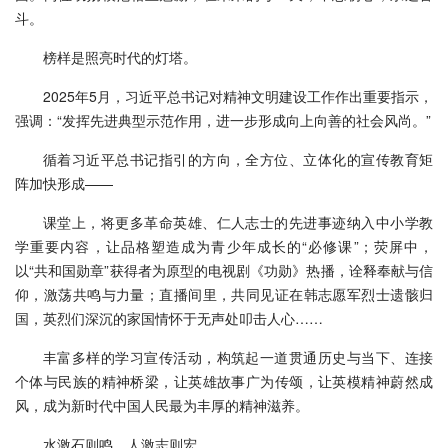
斗。
榜样是照亮时代的灯塔。
2025年5月，习近平总书记对精神文明建设工作作出重要指示，
强调：“发挥先进典型示范作用，进一步形成向上向善的社会风尚。”
循着习近平总书记指引的方向，全方位、立体化的宣传教育矩
阵加快形成——
课堂上，将更多革命英雄、仁人志士的先进事迹纳入中小学教
学重要内容，让品格塑造成为青少年成长的“必修课”；荧屏中，
以“共和国勋章”获得者为原型的电视剧《功勋》热播，诠释奉献与信
仰，激荡共鸣与力量；直播间里，共同见证在韩志愿军烈士遗骸归
国，英烈们深沉的家国情怀于无声处叩击人心……
丰富多样的学习宣传活动，构筑起一道贯通历史与当下、连接
个体与民族的精神桥梁，让英雄故事广为传颂，让英模精神蔚然成
风，成为新时代中国人民最为丰厚的精神滋养。
水激石则鸣，人激志则宏。