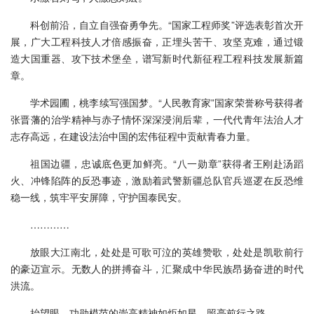
科创前沿，自立自强奋勇争先。“国家工程师奖”评选表彰首次开
展，广大工程科技人才倍感振奋，正埋头苦干、攻坚克难，通过锻
造大国重器、攻下技术堡垒，谱写新时代新征程工程科技发展新篇
章。
学术园圃，桃李续写强国梦。“人民教育家”国家荣誉称号获得者
张晋藩的治学精神与赤子情怀深深浸润后辈，一代代青年法治人才
志存高远，在建设法治中国的宏伟征程中贡献青春力量。
祖国边疆，忠诚底色更加鲜亮。“八一勋章”获得者王刚赴汤蹈
火、冲锋陷阵的反恐事迹，激励着武警新疆总队官兵巡逻在反恐维
稳一线，筑牢平安屏障，守护国泰民安。
…………
放眼大江南北，处处是可歌可泣的英雄赞歌，处处是凯歌前行
的豪迈宣示。无数人的拼搏奋斗，汇聚成中华民族昂扬奋进的时代
洪流。
抬望眼，功勋模范的崇高精神如炬如星，照亮前行之路——