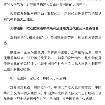
容的大国气象，彰显推动构建人类命运共同体的大国担当。
恢宏盛典致敬不朽功勋，凝聚起奋斗新时代奋进新征程的昂扬
精气神和强大正能量。
大智治制，推动国家治理体系和治理能力现代化迈入更高境界
沉甸甸的“共和国勋章”，礼赞国家最高荣誉，祝福祖国繁荣昌
盛。
以红色、金色为主色调，章体采用国徽、五角星等元素，整体
使用花丝镶嵌、珐琅等传统工艺……勋章的设计细节，是中华优秀
传统文化的鲜活印证，也是中国特色社会主义大党大国典礼制度守
正创新的生动缩影。
礼，经国家，定社稷，序民人，利后嗣。
对升国旗礼仪、唱国歌礼仪、中国共产党入党宣誓仪式、中国
共产主义青年团入团仪式、中国少年先锋队入队仪式进行明确；创
作推出《烈士纪念日号角》等礼乐曲目，提升国家典礼仪式感……