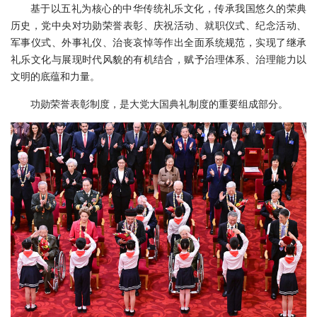
基于以五礼为核心的中华传统礼乐文化，传承我国悠久的荣典
历史，党中央对功勋荣誉表彰、庆祝活动、就职仪式、纪念活动、
军事仪式、外事礼仪、治丧哀悼等作出全面系统规范，实现了继承
礼乐文化与展现时代风貌的有机结合，赋予治理体系、治理能力以
文明的底蕴和力量。
功勋荣誉表彰制度，是大党大国典礼制度的重要组成部分。