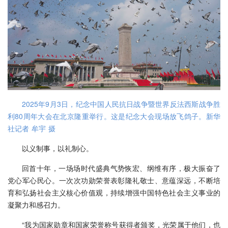
2025年9月3日，纪念中国人民抗日战争暨世界反法西斯战争胜
利80周年大会在北京隆重举行。这是纪念大会现场放飞鸽子。新华
社记者 牟宇 摄
以义制事，以礼制心。
回首十年，一场场时代盛典气势恢宏、纲维有序，极大振奋了
党心军心民心。一次次功勋荣誉表彰隆礼敬士、意蕴深远，不断培
育和弘扬社会主义核心价值观，持续增强中国特色社会主义事业的
凝聚力和感召力。
“我为国家勋章和国家荣誉称号获得者颁奖，光荣属于他们，也