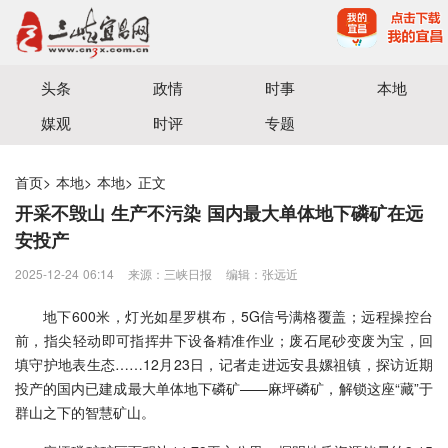
宜昌三峡融媒体中心主办
头条
政情
时事
本地
媒观
时评
专题
首页
>
本地
>
本地
>
正文
开采不毁山 生产不污染 国内最大单体地下磷矿在远
安投产
2025-12-24 06:14
来源：三峡日报
编辑：张远近
地下600米，灯光如星罗棋布，5G信号满格覆盖；远程操控台
前，指尖轻动即可指挥井下设备精准作业；废石尾砂变废为宝，回
填守护地表生态……12月23日，记者走进远安县嫘祖镇，探访近期
投产的国内已建成最大单体地下磷矿——麻坪磷矿，解锁这座“藏”于
群山之下的智慧矿山。