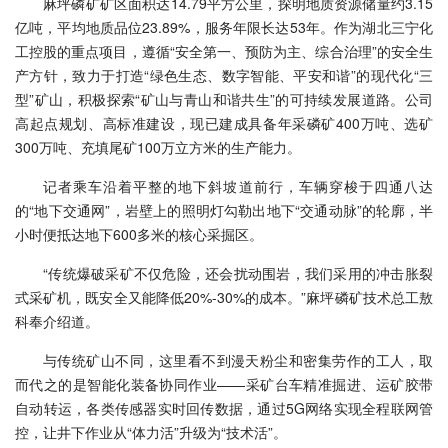
麻坪磷矿矿区面积达14.79平方公里，探明地质资源储量约3.15
亿吨，平均地质品位23.89%，服务年限长达53年。作为湖北三宁化
工控股的重点项目，遵循“安全第一、预防为主、综合治理”的安全生
产方针，致力于打造“绿色生态、数字智能、平安和谐”的现代化“三
型”矿山，积极探索“矿山与青山和谐共生”的可持续发展道路。公司
高起点规划、高标准建设，现已建成具备年采磷矿400万吨、选矿
300万吨、充填尾矿100万立方米的生产能力。
记者乘车沿着平整的地下斜坡道前行，车辆穿梭于四通八达
的“地下交通网”，岩壁上的照明灯勾勒出地下“交通动脉”的轮廓，半
小时便抵达地下600多米的核心采掘区。
“传统爆破采矿不仅危险，还会扰动围岩，我们采用的冲击胀裂
式采矿机，既安全又能降低20%-30%的成本。”麻坪磷矿技术总工敖
科奉介绍道。
与传统矿山不同，这里看不到漫天粉尘和密集劳作的工人，取
而代之的是智能化装备协同作业——采矿台车精准掘进、运矿胶带
自动转运，各类传感器实时回传数据，通过5G网络实现全程联网管
控，让井下作业从“体力活”升级为“技术活”。