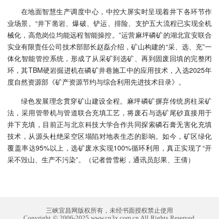
在地面智慧生产调度中心，中控大屏实时呈现着井下各环节作
业场景。“井下凿岩、爆破、铲运、排险、支护五大流程已实现全机
械化，高危岗位均能远程智能操控。”运营麻坪磷矿的湖北宜安联合
实业有限责任公司技术部部长赵磊介绍，矿山构建的“采、选、充”一
体化智能管控系统，形成了从采矿到选矿、再到固废回填的完整闭
环，其TBM硬岩掘进机在磷矿井巷施工中的应用技术，入选2025年
度自然资源部《矿产资源节约与综合利用先进技术目录》。
绿色发展理念贯穿矿山建设全程。麻坪磷矿摒弃传统房柱采矿
法，采用管带机与管道联合充填工艺，将废石与选矿尾砂直接用于
井下充填，目前正与北京科技大学合作共同探索磷石膏无害化充填
技术，从源头杜绝采空区塌陷对地表生态的影响。如今，矿区绿化
覆盖率达95%以上，选矿废水实现100%循环利用，真正实现了“开
采不毁山、生产不污染”。（记者曾雪彬，通讯员彭果、王倩）
三峡宜昌网版权所有，未经书面授权禁止使用
Copyright © 2006-2025 www.cn3x.com.cn All Rights Reserved.