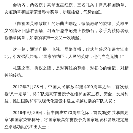
会场内，两名旗手高擎五星红旗，三名礼兵手捧共和国勋章、
友谊勋章和国家荣誉称号奖章，步履雄健，气势如虹。
《向祖国英雄致敬》的乐曲声响起，慷慨激昂的旋律、英雄主
义的情怀回荡在会场。习近平总书记走上授勋台，亲手为获得者颁
授勋章奖章，如潮的掌声一次又一次响起。
这一刻，通过广播、电视、网络直播，仪式的盛况传遍大江南
北，引发强烈共鸣：“国家的功臣，人民的英雄，他们当之无愧！”
礼遇之高、典仪之隆，是对英雄的尊崇，对初心的铭记，对精
神的传扬。
2017年7月28日，中国人民解放军建军90周年之际，首次颁
授“八一勋章”，将军队最高荣誉授予在维护国家主权、安全、发展利
益，推进国防和军队现代化建设中建立卓越功勋的军队人员；
2019年9月29日，新中国成立70周年之际，首次颁授“共和国勋
章”和国家荣誉称号，将国家最高荣誉授予为国家建设和发展稳定建
立卓越功勋的杰出人士；