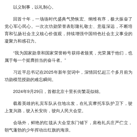
以义制事，以礼制心。
回首十年，一场场时代盛典气势恢宏、纲维有序，极大振奋了
党心军心民心。一次次功勋荣誉表彰隆礼敬士、意蕴深远，不断培
育和弘扬社会主义核心价值观，持续增强中国特色社会主义事业的
凝聚力和感召力。
“我为国家勋章和国家荣誉称号获得者颁奖，光荣属于他们，也
属于每一个挺膺担当的奋斗者。”
习近平总书记在2025年新年贺词中，深情回忆起三个多月前为
功勋模范授勋的难忘瞬间。
2024年9月29日，首都北京十里长街繁花似锦。
载着英雄的礼宾车队从住地出发，在礼宾摩托车队护卫下，驶
上复兴路，驶入长安街，驶向人民大会堂。
会场外，鲜艳的红毯从大会堂东门铺下，肩枪礼兵庄严伫立，
朝气蓬勃的少年挥动出红旗的海浪。