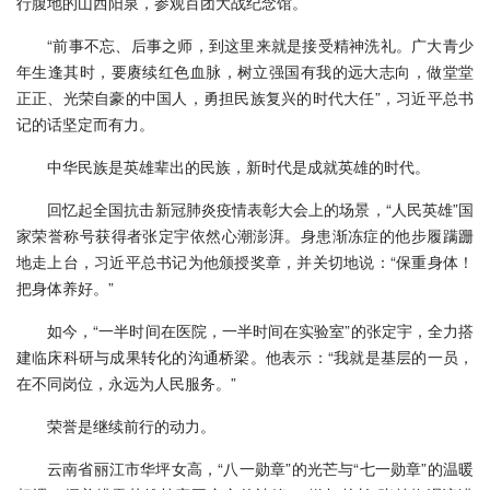
行腹地的山西阳泉，参观百团大战纪念馆。
“前事不忘、后事之师，到这里来就是接受精神洗礼。广大青少
年生逢其时，要赓续红色血脉，树立强国有我的远大志向，做堂堂
正正、光荣自豪的中国人，勇担民族复兴的时代大任”，习近平总书
记的话坚定而有力。
中华民族是英雄辈出的民族，新时代是成就英雄的时代。
回忆起全国抗击新冠肺炎疫情表彰大会上的场景，“人民英雄”国
家荣誉称号获得者张定宇依然心潮澎湃。身患渐冻症的他步履蹒跚
地走上台，习近平总书记为他颁授奖章，并关切地说：“保重身体！
把身体养好。”
如今，“一半时间在医院，一半时间在实验室”的张定宇，全力搭
建临床科研与成果转化的沟通桥梁。他表示：“我就是基层的一员，
在不同岗位，永远为人民服务。”
荣誉是继续前行的动力。
云南省丽江市华坪女高，“八一勋章”的光芒与“七一勋章”的温暖