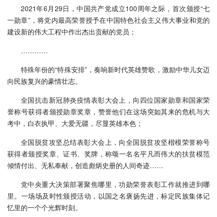
2021年6月29日，中国共产党成立100周年之际，首次颁授“七
一勋章”，将党内最高荣誉授予在中国特色社会主义伟大事业和党的
建设新的伟大工程中作出杰出贡献的党员；
…………
特殊年份的“特殊安排”，奏响新时代英雄赞歌，激励中华儿女迈
向民族复兴的豪情壮志。
全国抗击新冠肺炎疫情表彰大会上，向四位国家勋章和国家荣
誉称号获得者颁授勋章奖章，赞誉他们在这场突如其来的危机与大
考中，白衣执甲、大爱无疆，尽显英雄本色；
全国脱贫攻坚总结表彰大会上，向全国脱贫攻坚楷模荣誉称号
获得者颁授奖章、证书、奖牌，称颂一名名平凡而伟大的扶贫模范
倾情付出、无私奉献，创造彪炳史册的人间奇迹……
党中央重大决策部署聚焦哪里，功勋荣誉表彰工作就推进到哪
里。一场场及时性颁授活动，以国之名褒扬先进，标定民族集体记
忆里的一个个光辉时刻。