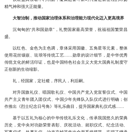
精气神和强大正能量。
大智治制，推动国家治理体系和治理能力现代化迈入更高境界
沉甸甸的“共和国勋章”，礼赞国家最高荣誉，祝福祖国繁荣昌
盛。
以红色、金色为主色调，章体采用国徽、五角星等元素，整体
使用花丝镶嵌、珐琅等传统工艺……勋章的设计细节，是中华优秀
传统文化的鲜活印证，也是中国特色社会主义大党大国典礼制度守
正创新的生动缩影。
礼，经国家，定社稷，序民人，利后嗣。
对升国旗礼仪、唱国歌礼仪、中国共产党入党宣誓仪式、中国
共产主义青年团入团仪式、中国少年先锋队入队仪式进行明确；创
作推出《烈士纪念日号角》等礼乐曲目，提升国家典礼仪式感……
基于以五礼为核心的中华传统礼乐文化，传承我国悠久的荣典
历史，党中央对功勋荣誉表彰、庆祝活动、就职仪式、纪念活动、
军事仪式、外事礼仪、治丧哀悼等作出全面系统规范，实现了继承