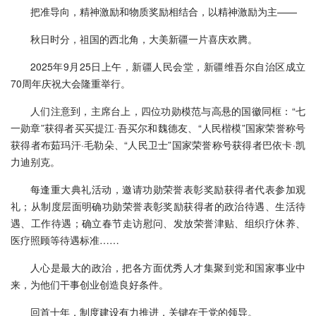
把准导向，精神激励和物质奖励相结合，以精神激励为主——
秋日时分，祖国的西北角，大美新疆一片喜庆欢腾。
2025年9月25日上午，新疆人民会堂，新疆维吾尔自治区成立
70周年庆祝大会隆重举行。
人们注意到，主席台上，四位功勋模范与高悬的国徽同框：“七
一勋章”获得者买买提江·吾买尔和魏德友、“人民楷模”国家荣誉称号
获得者布茹玛汗·毛勒朵、“人民卫士”国家荣誉称号获得者巴依卡·凯
力迪别克。
每逢重大典礼活动，邀请功勋荣誉表彰奖励获得者代表参加观
礼；从制度层面明确功勋荣誉表彰奖励获得者的政治待遇、生活待
遇、工作待遇；确立春节走访慰问、发放荣誉津贴、组织疗休养、
医疗照顾等待遇标准……
人心是最大的政治，把各方面优秀人才集聚到党和国家事业中
来，为他们干事创业创造良好条件。
回首十年，制度建设有力推进，关键在于党的领导。