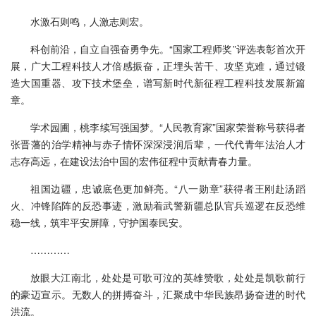
水激石则鸣，人激志则宏。
科创前沿，自立自强奋勇争先。“国家工程师奖”评选表彰首次开
展，广大工程科技人才倍感振奋，正埋头苦干、攻坚克难，通过锻
造大国重器、攻下技术堡垒，谱写新时代新征程工程科技发展新篇
章。
学术园圃，桃李续写强国梦。“人民教育家”国家荣誉称号获得者
张晋藩的治学精神与赤子情怀深深浸润后辈，一代代青年法治人才
志存高远，在建设法治中国的宏伟征程中贡献青春力量。
祖国边疆，忠诚底色更加鲜亮。“八一勋章”获得者王刚赴汤蹈
火、冲锋陷阵的反恐事迹，激励着武警新疆总队官兵巡逻在反恐维
稳一线，筑牢平安屏障，守护国泰民安。
…………
放眼大江南北，处处是可歌可泣的英雄赞歌，处处是凯歌前行
的豪迈宣示。无数人的拼搏奋斗，汇聚成中华民族昂扬奋进的时代
洪流。