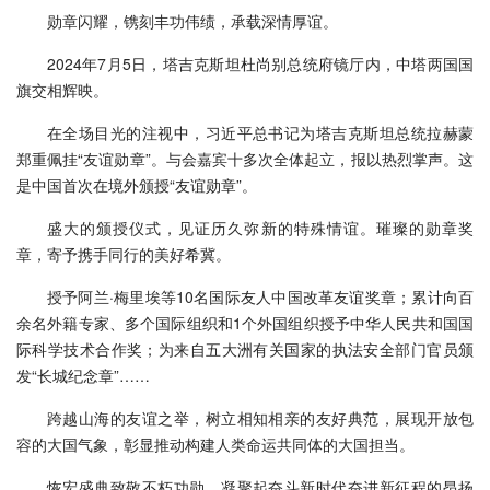
勋章闪耀，镌刻丰功伟绩，承载深情厚谊。
2024年7月5日，塔吉克斯坦杜尚别总统府镜厅内，中塔两国国
旗交相辉映。
在全场目光的注视中，习近平总书记为塔吉克斯坦总统拉赫蒙
郑重佩挂“友谊勋章”。与会嘉宾十多次全体起立，报以热烈掌声。这
是中国首次在境外颁授“友谊勋章”。
盛大的颁授仪式，见证历久弥新的特殊情谊。璀璨的勋章奖
章，寄予携手同行的美好希冀。
授予阿兰·梅里埃等10名国际友人中国改革友谊奖章；累计向百
余名外籍专家、多个国际组织和1个外国组织授予中华人民共和国国
际科学技术合作奖；为来自五大洲有关国家的执法安全部门官员颁
发“长城纪念章”……
跨越山海的友谊之举，树立相知相亲的友好典范，展现开放包
容的大国气象，彰显推动构建人类命运共同体的大国担当。
恢宏盛典致敬不朽功勋，凝聚起奋斗新时代奋进新征程的昂扬