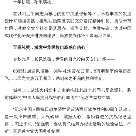
十年耕耘，硕果满枝。
在以习近平同志为核心的党中央坚强领导下，不断丰富的制度
设计和颁授实践，推动功勋荣誉表彰充分发挥精神引领、典型示范
作用，激励全党全社会见贤思齐、崇尚英雄、争做先锋，为以中国
式现代化全面推进强国建设、民族复兴伟业汇聚澎湃力量。
至高礼赞，激发中华民族自豪感自信心
金秋九月，长风浩荡，世界的目光投向天安门广场——
80面红旗迎风招展，80响礼炮震彻云霄，8万羽和平鸽展翅高
飞……国之大典万千瞩目，镌刻来之不易的胜利荣光。
城楼上，从烽火硝烟中走来的抗战老战士老同志受邀观礼，胸
前佩戴的“中国人民抗日战争胜利80周年”纪念章熠熠生辉。
“纪念中国人民抗日战争暨世界反法西斯战争胜利80周年活动，
是一次庄严隆重、大气磅礴、震撼人心、激励奋进的抗战纪念盛
典”，习近平总书记强调，要认真总结筹办纪念活动的经验做法，不
断丰富完善大党大国典礼制度。