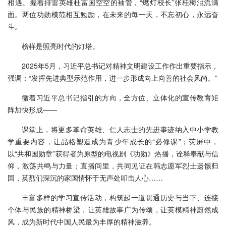
相遇。握着排雷英雄杜富国空空的袖管，“燃灯校长”张桂梅泪流满
面。两位功勋模范相互勉励，在未来的每一天，不忘初心，永远奋
斗。
榜样是照亮时代的灯塔。
2025年5月，习近平总书记对精神文明建设工作作出重要指示，
强调：“发挥先进典型示范作用，进一步形成向上向善的社会风尚。”
循着习近平总书记指引的方向，全方位、立体化的宣传教育矩
阵加快形成——
课堂上，将更多革命英雄、仁人志士的先进事迹纳入中小学教
学重要内容，让品格塑造成为青少年成长的“必修课”；荧屏中，
以“共和国勋章”获得者为原型的电视剧《功勋》热播，诠释奉献与信
仰，激荡共鸣与力量；直播间里，共同见证在韩志愿军烈士遗骸归
国，英烈们深沉的家国情怀于无声处叩击人心……
丰富多样的学习宣传活动，构筑起一道贯通历史与当下、连接
个体与民族的精神桥梁，让英雄故事广为传颂，让英模精神蔚然成
风，成为新时代中国人民最为丰厚的精神滋养。