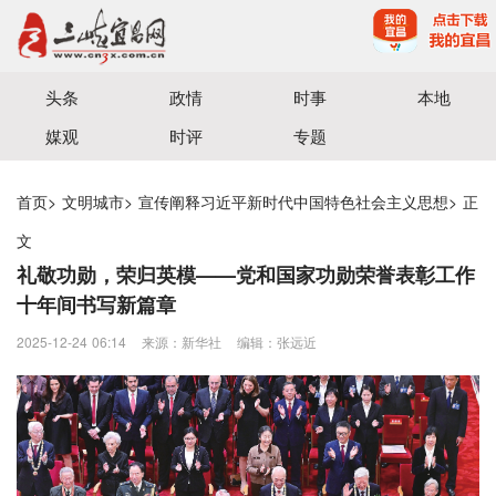
宜昌三峡融媒体中心主办
头条
政情
时事
本地
媒观
时评
专题
首页
>
文明城市
>
宣传阐释习近平新时代中国特色社会主义思想
>
正
文
礼敬功勋，荣归英模——党和国家功勋荣誉表彰工作
十年间书写新篇章
2025-12-24 06:14
来源：新华社
编辑：张远近