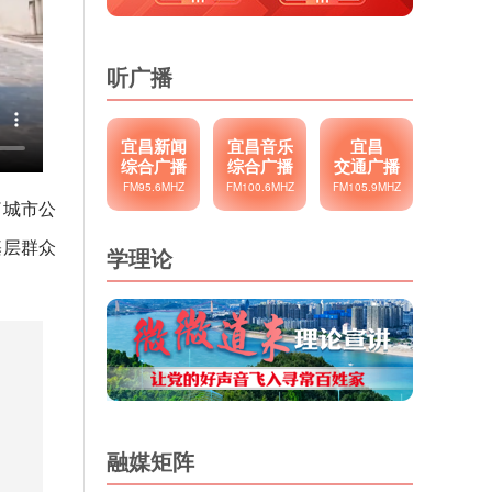
听广播
宜昌新闻
宜昌音乐
宜昌
综合广播
综合广播
交通广播
FM95.6MHZ
FM100.6MHZ
FM105.9MHZ
了城市公
基层群众
学理论
融媒矩阵