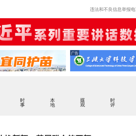
违法和不良信息举报电话：0
广告
时事
本地
媒观
时评