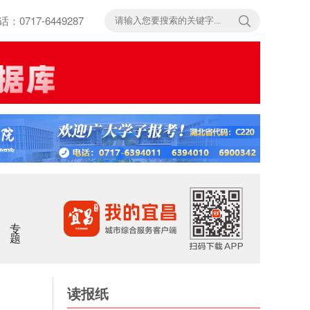
717-6449287
专题
读报纸