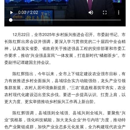
12月22日，全市2025年乡村振兴推进会召开。市委副书记、市
长陈红辉出席会议并强调，要深入学习贯彻党的二十届四中全会精
神，认真落实省委、省政府关于推进强县工程的安排部署和市委工
作要求，推动“兴业强县富民”一体发展，打造新时代“橘都茶乡”。市
委副书记谭建国主持会议。
陈红辉指出，今年以来，全市上下锚定建设农业强市目标，有
力有效推进乡村全面振兴，县域综合实力动能强劲，龙头产业引领
集群发展，农村人居环境焕新提质，“三农”底盘根基筑牢夯实，农业
农村现代化建设迈出坚实步伐。要进一步提高认识、扛责上肩，以
更大力度、更实举措推动乡村振兴工作再上新台阶。
陈红辉强调，县域强则全域强、县域兴则全域兴。要聚焦“兴
业”筑根基，强化科技赋能，加大龙头企业“外引内培”力度，推动特
色产业聚链成群，加快产业业态多元化发展，全力构建现代农业产