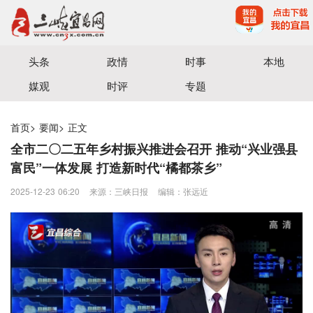
宜昌三峡融媒体中心主办
头条
政情
时事
本地
媒观
时评
专题
首页
>
要闻
>
正文
全市二〇二五年乡村振兴推进会召开 推动“兴业强县
富民”一体发展 打造新时代“橘都茶乡”
2025-12-23 06:20
来源：三峡日报
编辑：张远近