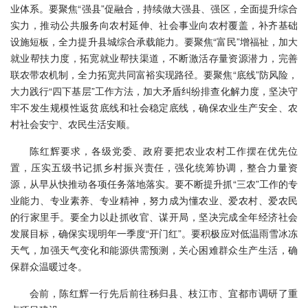
业体系。要聚焦“强县”促融合，持续做大强县、强区，全面提升综合
实力，推动公共服务向农村延伸、社会事业向农村覆盖，补齐基础
设施短板，全力提升县城综合承载能力。要聚焦“富民”增福祉，加大
就业帮扶力度，拓宽就业帮扶渠道，不断激活存量资源潜力，完善
联农带农机制，全力拓宽共同富裕实现路径。要聚焦“底线”防风险，
大力践行“四下基层”工作方法，加大矛盾纠纷排查化解力度，坚决守
牢不发生规模性返贫底线和社会稳定底线，确保农业生产安全、农
村社会安宁、农民生活安顺。
陈红辉要求，各级党委、政府要把农业农村工作摆在优先位
置，压实五级书记抓乡村振兴责任，强化统筹协调，整合力量资
源，从早从快推动各项任务落地落实。要不断提升抓“三农”工作的专
业能力、专业素养、专业精神，努力成为懂农业、爱农村、爱农民
的行家里手。要全力以赴抓收官、谋开局，坚决完成全年经济社会
发展目标，确保实现明年一季度“开门红”。要积极应对低温雨雪冰冻
天气，加强天气变化和能源供需预测，关心困难群众生产生活，确
保群众温暖过冬。
会前，陈红辉一行先后前往秭归县、枝江市、宜都市调研了重