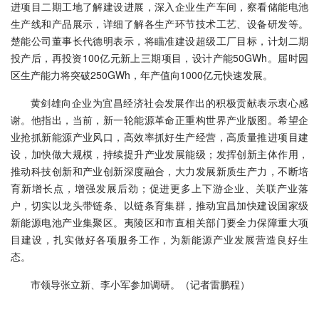
进项目二期工地了解建设进展，深入企业生产车间，察看储能电池
生产线和产品展示，详细了解各生产环节技术工艺、设备研发等。
楚能公司董事长代德明表示，将瞄准建设超级工厂目标，计划二期
投产后，再投资100亿元新上三期项目，设计产能50GWh。届时园
区生产能力将突破250GWh，年产值向1000亿元快速发展。
黄剑雄向企业为宜昌经济社会发展作出的积极贡献表示衷心感
谢。他指出，当前，新一轮能源革命正重构世界产业版图。希望企
业抢抓新能源产业风口，高效率抓好生产经营，高质量推进项目建
设，加快做大规模，持续提升产业发展能级；发挥创新主体作用，
推动科技创新和产业创新深度融合，大力发展新质生产力，不断培
育新增长点，增强发展后劲；促进更多上下游企业、关联产业落
户，切实以龙头带链条、以链条育集群，推动宜昌加快建设国家级
新能源电池产业集聚区。夷陵区和市直相关部门要全力保障重大项
目建设，扎实做好各项服务工作，为新能源产业发展营造良好生
态。
市领导张立新、李小军参加调研。（记者雷鹏程）