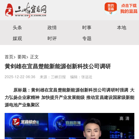
宜昌三峡融媒体中心主办
头条
政情
时事
本地
媒观
时评
专题
首页
>
要闻
>
正文
黄剑雄在宜昌楚能新能源创新科技公司调研
2025-12-22 06:36
来源：三峡日报
编辑：张远近
原标题：黄剑雄在宜昌楚能新能源创新科技公司调研时强调 大
力弘扬企业家精神 加快提升产业发展能级 推动宜昌建设国家级新能
源电池产业集聚区