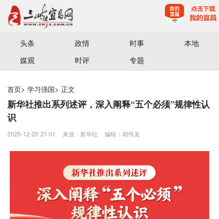
宜昌三峡融媒体中心主办
头条
政情
时事
本地
媒观
时评
专题
首页
>
学习强国
>
正文
新华社推出系列述评，深入阐释“五个必须”规律性认
识
2025-12-20 21:01
来源：​新华社
编辑：胡伟龙