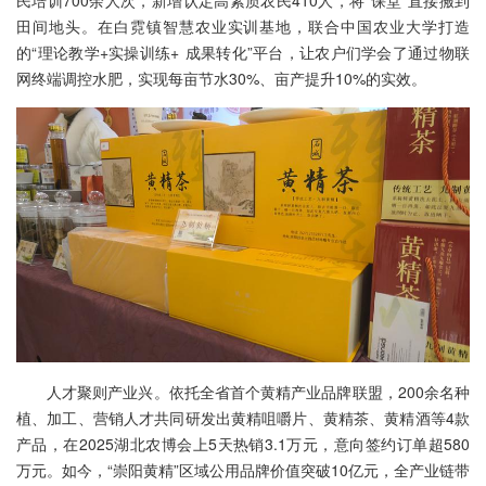
民培训700余人次，新增认定高素质农民410人，将“课堂”直接搬到
田间地头。在白霓镇智慧农业实训基地，联合中国农业大学打造
的“理论教学+实操训练+ 成果转化”平台，让农户们学会了通过物联
网终端调控水肥，实现每亩节水30%、亩产提升10%的实效。
人才聚则产业兴。依托全省首个黄精产业品牌联盟，200余名种
植、加工、营销人才共同研发出黄精咀嚼片、黄精茶、黄精酒等4款
产品，在2025湖北农博会上5天热销3.1万元，意向签约订单超580
万元。如今，“崇阳黄精”区域公用品牌价值突破10亿元，全产业链带