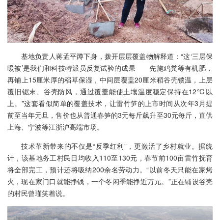
基地负责人蒋孟平蹲下身，拨开层层覆盖物解释道：“这‘三层保
暖被’是我们和科技特派员反复试验的成果——先施鸡粪等有机肥，
再铺上15厘米厚的稻草保湿，中间层覆盖20厘米稻谷壳锁温，上层
覆旧锯末、谷壳防风，通过覆盖能使土壤温度稳定保持在12℃以
上。”这套看似简单的覆盖技术，让雷竹笋的上市时间从次年3月提
前至当年元旦，售价也从普通春笋的3元每斤飙升至30元每斤，直供
上海、宁波等江浙沪高端市场。
技术革新带来的不仅是“反季红利”，更激活了乡村就业。据统
计，该基地务工村民日均收入110至130元，春节前100亩雷竹抚育
将全部完工，预计还将吸纳200余名劳动力。“以前冬天只能在家烤
火，现在家门口就能挣钱，一个冬闲季能挣近万元。”正在铺设谷壳
的村民曾瑾笑着说。