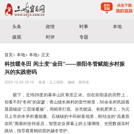
宜昌三峡融媒体中心主办
头条
政情
时事
本地
媒观
时评
专题
首页
>
本地
>
本地
>
正文
科技暖冬田 闲土变“金田”——崇阳冬管赋能乡村振
兴的实践密码
2025-12-20 20:10
来源：云上崇阳
编辑：胡伟龙
眼下，北纬29度的幕阜山区寒意正浓。但在崇阳县的田野上，
却看不到“冬闲”的寂寥：青山镇长林村的雷竹林里，50余名村民踩着
晨霜铺设“三层保暖被”，用稻草打底、谷壳锁温、有机肥养土，为元
旦上市的冬笋积蓄能量。石城镇的中药材基地里，刚结业的“高素质
农民”围着科技特派员，智慧农业屏幕上的土壤墒情、光照数据实时
跳动，指导着黄精幼苗的越冬管护。