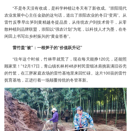
“不是冬天没有收成，是科学种植让冬天有了新收成。”崇阳现代
农业发展中心主任金勋的这句话，道出了崇阳农业的冬日“变局”。从
雷竹反季早出笋到黄精越冬提品质，从传统农户到技术骨干，从零
散种植到品牌联盟，崇阳以“强农计划”为笔，以科技人才为墨，在冬
闲田上书写出乡村振兴的“黄金答卷”。
雷竹盖“被”：一根笋子的“价值跃升记”
“往年这个时候，竹林早就荒了，现在每天能挣120元，还能照
顾家里！”12月17日，青山镇长林村48岁村民雷细冰肩挑装满旧谷壳
的竹筐，在三胖家庭农场的雷竹基地里来回忙碌。这片100亩的雷竹
抚育基地，正进行着一场颠覆传统的冬管革新。