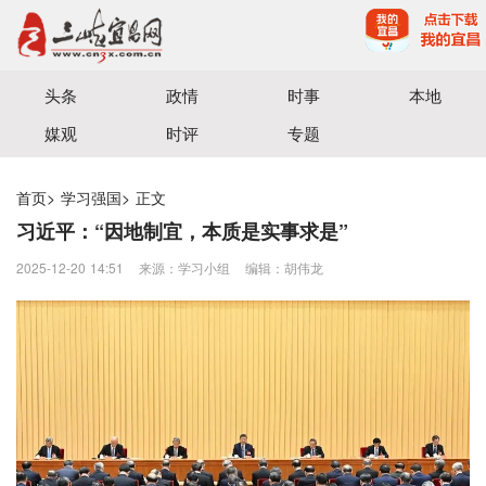
宜昌三峡融媒体中心主办
头条
政情
时事
本地
媒观
时评
专题
首页
>
学习强国
>
正文
习近平：“因地制宜，本质是实事求是”
2025-12-20 14:51
来源：学习小组
编辑：胡伟龙