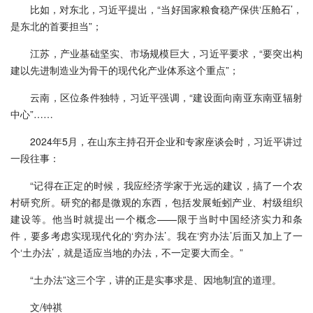
比如，对东北，习近平提出，“当好国家粮食稳产保供‘压舱石’，
是东北的首要担当”；
江苏，产业基础坚实、市场规模巨大，习近平要求，“要突出构
建以先进制造业为骨干的现代化产业体系这个重点”；
云南，区位条件独特，习近平强调，“建设面向南亚东南亚辐射
中心”……
2024年5月，在山东主持召开企业和专家座谈会时，习近平讲过
一段往事：
“记得在正定的时候，我应经济学家于光远的建议，搞了一个农
村研究所。研究的都是微观的东西，包括发展蚯蚓产业、村级组织
建设等。他当时就提出一个概念——限于当时中国经济实力和条
件，要多考虑实现现代化的‘穷办法’。我在‘穷办法’后面又加上了一
个‘土办法’，就是适应当地的办法，不一定要大而全。”
“土办法”这三个字，讲的正是实事求是、因地制宜的道理。
文/钟祺