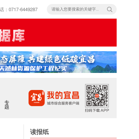
717-6449287
专题
读报纸