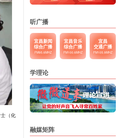
听广播
宜昌新闻
宜昌音乐
宜昌
综合广播
综合广播
交通广播
FM95.6MHZ
FM100.6MHZ
FM105.9MHZ
学理论
女士（化
融媒矩阵