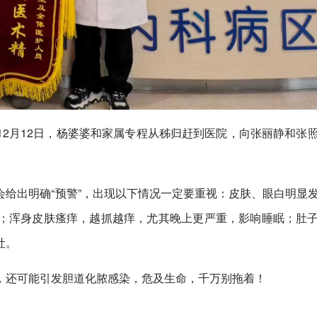
2月12日，杨婆婆和家属专程从秭归赶到医院，向张丽静和张
给出明确“预警”，出现以下情况一定要重视：皮肤、眼白明显
；浑身皮肤瘙痒，越抓越痒，尤其晚上更严重，影响睡眠；肚
吐。
，还可能引发胆道化脓感染，危及生命，千万别拖着！