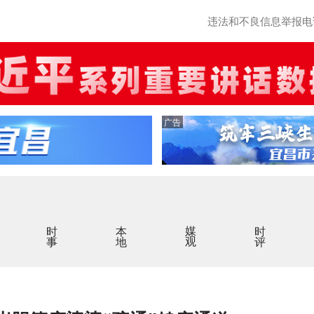
违法和不良信息举报电话：0
广告
时事
本地
媒观
时评