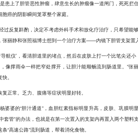
婆是患上了胆管恶性肿瘤，肆意生长的肿瘤像一道闸门，死死拦
细胞癌的阴影瞬间笼罩整个家庭。
经过反复斟酌，决定不考虑外科手术和放化疗治疗，只希望能
，张丽静和张照福博士想到一个治疗方案——内镜下胆管支架置
疗导航仪’，看清胆道里的堵点，然后在皮肤上打一个比笔尖还小
，像撑雨伞一样把窄处撑开，让胆汁能顺畅流到肠道里。”张
复快。
恢复正常。乏力、腹痛等症状明显好转。
杨婆婆的“胆汁通道”，血胆红素指标明显升高，皮肤、巩膜明
中套管”的办法，也就是在第一次置入的支架内再置入两个塑料
条“高速公路”流到肠道，帮着消化食物。