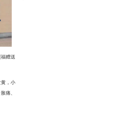
照福赠送
发黄，小
子胀痛、