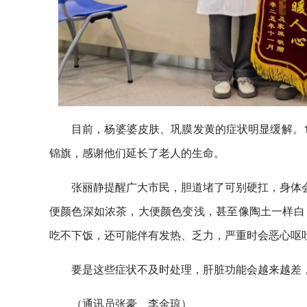
目前，杨婆婆皮肤、巩膜发黄的症状明显缓解。1
锦旗，感谢他们延长了老人的生命。
张丽静提醒广大市民，胆道堵了可别硬扛，身体会
便颜色深如浓茶，大便颜色变浅，甚至像陶土一样白
吃不下饭，还可能伴有发热、乏力，严重时会恶心呕
要是这些症状不及时处理，肝脏功能会越来越差
（通讯员张豪、李金琼）