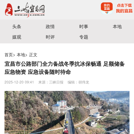
宜昌三峡融媒体中心主办
头条
政情
时事
本地
媒观
时评
专题
首页
>
本地
>
正文
宜昌市公路部门全力备战冬季抗冰保畅通 足额储备
应急物资 应急设备随时待命
2025-12-20 09:41
来源：三峡日报
编辑：胡伟龙