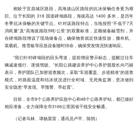
相较于宜昌城区路段，高海拔山区路段的抗冰保畅任务更为艰
巨。位于长阳的 318 国道碑坳路段，海拔高达 1400 多米，是历年
冬季抗冰保畅的关键节点。针对该路段特点，当地按照“不低于7天
消耗量”及“高海拔路段5吨/公里”的双重标准，足额储备融雪剂，并
在碑坳路段增设了现场储备点，确保物资就近快速投放，撒布机、
装载机、推雪板等应急设备随时待命，确保突发情况快速响应。
“我们针对碑坳段的回头弯道，提前增设警示标志，提醒过往车
辆减速慢行、谨慎驾驶。”长阳公路建设养护中心养护股股长向巧丽
表示，养护团队已加密巡查频次，采取“车巡覆盖、步巡精准”的巡查
模式，对路面温度和结冰状况进行全时域、无死角监测，坚决做到
安全隐患“早发现、早预警、早处置”。
目前，全市9个公路养护应急中心和48个公路养护站，都已做好
相应准备，全力保障全市3166公里国省干线安全畅通。
（记者马林、谭杨晨雷，通讯员卢芊、陈鹄）