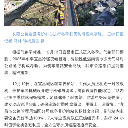
长阳公路建设养护中心进行冬季扫雪防滑应急演练。 三峡日报
记者 马林 谭杨晨雷 摄
根据气象学标准，12月13日宜昌市正式迈入冬季。气象部门预
测，2025年冬季宜昌冷暖变幅显著，阶段性低温雨雪冰冻天气将对
公路通行构成考验。为筑牢道路安全防线，我市公路部门提前部
署、精准施策。
12月19日，在宜昌城区猇亭养护站，工作人员正在逐一对装载
机、养护车等机械设备进行检修与调试，确保设备性能稳定。“站内
已按冬季抗冰保畅需求，足额储备了融雪剂、防滑料等应急物资，
建立动态管理台账，确保应急处置时‘拿得出、用得上、调得快’。”宜
昌市公路管理局城区分局猇亭养护站站长杨雄文介绍，目前站内主
要设备完好率达100%，7人专业应急队伍已编组完毕，实行 24 小
时值班轮换备勤制度，全方位守护所辖路段通行安全。