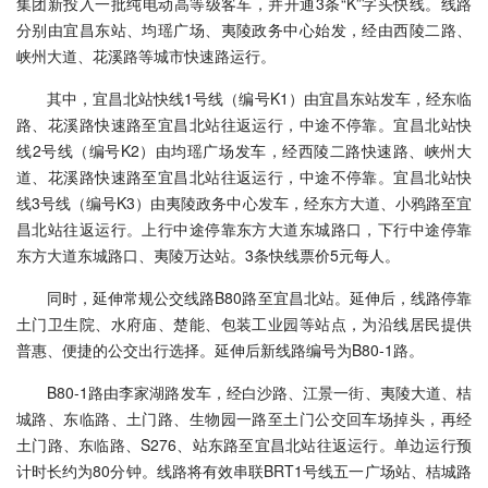
集团新投入一批纯电动高等级客车，并开通3条“K”字头快线。线路
分别由宜昌东站、均瑶广场、夷陵政务中心始发，经由西陵二路、
峡州大道、花溪路等城市快速路运行。
其中，宜昌北站快线1号线（编号K1）由宜昌东站发车，经东临
路、花溪路快速路至宜昌北站往返运行，中途不停靠。宜昌北站快
线2号线（编号K2）由均瑶广场发车，经西陵二路快速路、峡州大
道、花溪路快速路至宜昌北站往返运行，中途不停靠。宜昌北站快
线3号线（编号K3）由夷陵政务中心发车，经东方大道、小鸦路至宜
昌北站往返运行。上行中途停靠东方大道东城路口，下行中途停靠
东方大道东城路口、夷陵万达站。3条快线票价5元每人。
同时，延伸常规公交线路B80路至宜昌北站。延伸后，线路停靠
土门卫生院、水府庙、楚能、包装工业园等站点，为沿线居民提供
普惠、便捷的公交出行选择。延伸后新线路编号为B80-1路。
B80-1路由李家湖路发车，经白沙路、江景一街、夷陵大道、桔
城路、东临路、土门路、生物园一路至土门公交回车场掉头，再经
土门路、东临路、S276、站东路至宜昌北站往返运行。单边运行预
计时长约为80分钟。线路将有效串联BRT1号线五一广场站、桔城路