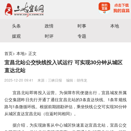
宜昌三峡融媒体中心主办
头条
政情
时事
本地
媒观
时评
专题
首页
>
本地
>
正文
宜昌北站公交快线投入试运行 可实现30分钟从城区
直达北站
2025-12-20 09:41
来源：三峡日报
编辑：胡伟龙
宜昌北站即将投入运营。为保障市民便捷出行，宜昌城发所属
公交集团昨日先行开通了通往宜昌北站的3条直达快线、1条常规线
路与1条微循环线。根据前期踏勘评估，乘坐快线公交可实现30分钟
从城区直达宜昌北站（往返时间相同）。
据介绍，为实现旅客从中心城区快速直达宜昌北站，宜昌公交