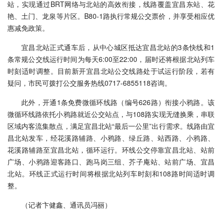
站，实现通过BRT网络与北站的高效衔接，线路覆盖宜昌东站、花
艳、土门、龙泉等片区。B80-1路执行常规公交票价，并享受相应优
惠减免政策。
宜昌北站正式通车后，从中心城区抵达宜昌北站的3条快线和1
条常规公交线运行时间为每天6:00至22:00，届时还将根据北站列车
时刻适时调整。目前新开宜昌北站公交线路处于试运行阶段，若有
疑问，市民可拨打公交服务热线0717-6855118咨询。
此外，开通1条免费微循环线路（编号626路）衔接小鸦路。该
微循环线路依托小鸦路就近公交站点，与108路实现无缝换乘，串联
区域内客流集散点，满足宜昌北站“最后一公里”出行需求。线路由宜
昌北站发车，经花溪路辅路、小鸦路、绿丘路、站西路、小鸦路、
花溪路辅路至宜昌北站，循环运行。环线公交停靠宜昌北站、站前
广场、小鸦路迎客路口、跑马岗三组、芥子庵站、站前广场、宜昌
北站。环线正式运行时间将根据北站列车时刻和108路时间适时调
整。
（记者卞健鑫、通讯员冯丽）