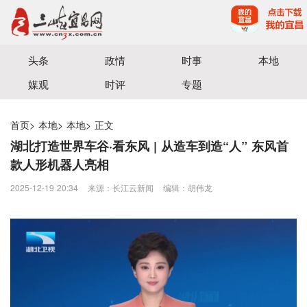
宜昌三峡融媒体中心主办
头条
政情
时事
本地
媒观
时评
专题
首页
>
本地
>
本地
>
正文
湖北打造世界车谷·看东风 | 从造车到造“人” 东风首
款人形机器人亮相
2025-12-19 20:34
来源：​长江云新闻
编辑：胡伟龙