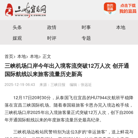
宜昌三峡融媒体中心主办
头条
政情
时事
本地
媒观
时评
专题
首页
>
本地
>
本地
>
正文
三峡机场口岸今年出入境客流突破12万人次 创开通
国际航线以来旅客流量历史新高
2025-12-19 06:43
来源：三峡日报
编辑：张远近
12月17日20时30分，从泰国飞往宜昌的HU7944次航班平稳降
落在宜昌三峡国际机场。随着泰国籍旅客卡恩办完入境边检手续，
三峡机场口岸2025年出入境旅客量正式突破12万人次，创下自2006
年开通国际航线以来的年度旅客流量历史最高纪录。
三峡机场边检站民警特别为这位3岁的“幸运旅客”，送上鲜花与