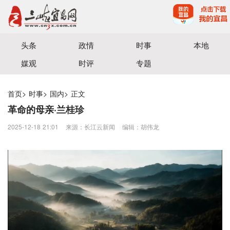
宜昌三峡融媒体中心主办
头条
政情
时事
本地
媒观
时评
专题
首页
>
时事
>
国内
>
正文
革命的母亲·兰桂珍
2025-12-18 21:01
来源：​长江云新闻
编辑：胡伟龙