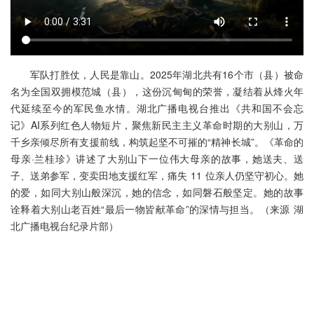
军队打胜仗，人民是靠山。2025年湖北共有16个市（县）被命
名为全国双拥模范城（县），这份沉甸甸的荣誉，凝结着从烽火年
代延续至今的军民鱼水情。湖北广播电视台推出《共和国不会忘
记》AI系列红色人物短片，聚焦新民主主义革命时期的大别山，万
千乡亲倾尽所有支援前线，构筑起坚不可摧的“精神长城”。《革命的
母亲·兰桂珍》讲述了大别山下一位伟大母亲的故事，她送夫、送
子、送弟参军，变卖田地支援红军，痛失 11 位亲人仍坚守初心。她
的爱，如同大别山般深沉，她的信念，如同磐石般坚定。她的故事
诠释着大别山老百姓“最后一物皆献革命”的深情与担当。（来源 湖
北广播电视台纪录片部）