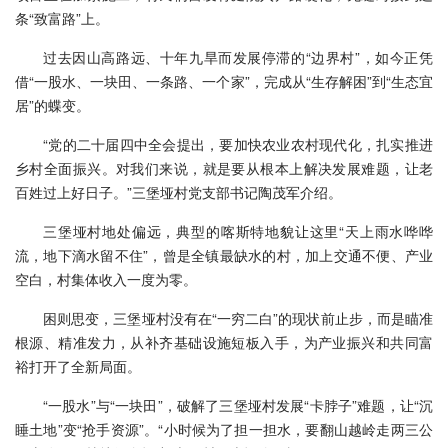
条“致富路”上。
过去因山高路远、十年九旱而发展停滞的“边界村”，如今正凭
借“一股水、一块田、一条路、一个家”，完成从“生存解困”到“生态宜
居”的蝶变。
“党的二十届四中全会提出，要加快农业农村现代化，扎实推进
乡村全面振兴。对我们来说，就是要从根本上解决发展难题，让老
百姓过上好日子。”三堡垭村党支部书记陶茂军介绍。
三堡垭村地处偏远，典型的喀斯特地貌让这里“天上雨水哗哗
流，地下滴水留不住”，曾是全镇最缺水的村，加上交通不便、产业
空白，村集体收入一度为零。
困则思变，三堡垭村没有在“一穷二白”的现状前止步，而是瞄准
根源、精准发力，从补齐基础设施短板入手，为产业振兴和共同富
裕打开了全新局面。
“一股水”与“一块田”，破解了三堡垭村发展“卡脖子”难题，让“沉
睡土地”变“抢手资源”。“小时候为了担一担水，要翻山越岭走两三公