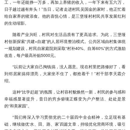
工，一年还能挣一万多，再加上养猪的收入，一年下来有五六万，
日子越过越有奔头！”当日，记者走进村民吴国金的家时，他正忙着
给自家养的猪添食。他的喜悦心情，是三堡垭村村民共享发展红利
的生动缩影。
随着产业兴旺，村民对生活品质有了更高追求。为此，三堡垭
村创新探索“共建+自建”的人居环境整治模式。公共区域由村集体统
一规划建设，村民自家庭院则采取“村补40%、自筹60%”的方式激励
改造，每户最高补贴5000元。
“以前让大家自己掏钱搞，没人愿意。现在村里把路修好了，看
到邻居家搞得漂亮，大家坐不住了，都抢着干！”村干部李天霜介
绍。
这种“比学赶超”的氛围，让村容村貌焕然一新，村民的参与感和
幸福感显著提升，昔日的穷乡僻壤正蝶变为户户整洁、处处是景
的“和美家园”。
“我们将深入学习贯彻党的二十届四中全会精神，立足现有基
础，继续做优‘水、田、路、家’四篇文章，持续优化营商环境，吸引