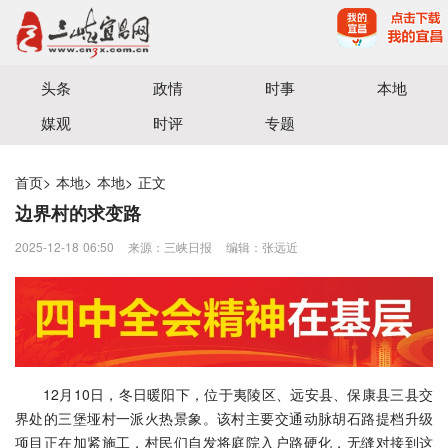
宜昌三峡融媒体中心主办
头条
政情
时事
本地
媒观
时评
专题
首页
>
本地
>
本地
>
正文
边界村的求变路
2025-12-18 06:50
来源：三峡日报
编辑：张远近
12月10日，冬日暖阳下，位于夷陵区、远安县、保康县三县交
界处的三堡垭村一派火热景象。该村主要交通动脉胡石路提档升级
项目正在加紧施工，村民们自发将庭院入户路硬化，无缝对接到这