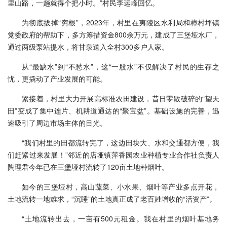
里山路，一趟就得个把小时。”村民李运峰回忆。
为彻底拔掉“穷根”，2023年，村里在夷陵区水利局和樟村坪镇
党委政府的帮助下，多方筹措资金800余万元，建成了三堡垭水厂，
通过两级泵站提水，将甘泉送入全村300多户人家。
从“最缺水”到“不愁水”，这“一股水”不仅解决了村民的生存之
忧，更撬动了产业发展的可能。
紧接着，村里大力开展高标准农田建设，昔日零散破碎的“望天
田”变成了集中连片、机耕道通达的“聚宝盆”。基础设施的完善，迅
速吸引了周边市场主体的目光。
“我们村里的田都流转完了，这边田块大、水和交通都方便，我
们赶紧过来发展！”邻近的店垭镇萍香园农业种植专业合作社负责人
陶理君今年已在三堡垭村流转了120亩土地种烟叶。
如今的三堡垭村，高山蔬菜、小水果、烟叶等产业多点开花，
土地流转一地难求，“沉睡”的土地真正成了老百姓增收的“活资产”。
“土地流转出去，一亩有500元租金。我在村里的烟叶基地务