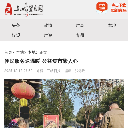
宜昌三峡融媒体中心主办
头条
政情
时事
本地
媒观
时评
专题
首页
>
本地
>
本地
>
正文
便民服务送温暖 公益集市聚人心
2025-12-18 06:50
来源：三峡日报
编辑：张远近