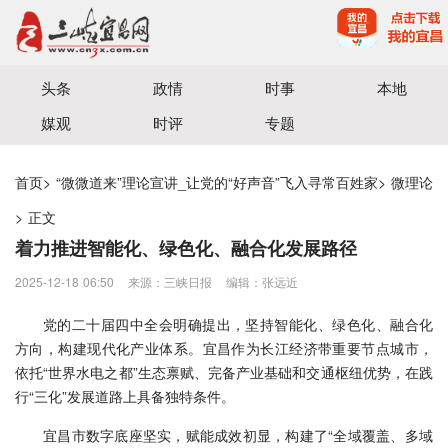
宜昌三峡融媒体中心主办
头条
政情
时事
本地
媒观
时评
专题
首页
>
“微微道来”理论宣讲_让党的“好声音”飞入寻常百姓家
>
微理论
>
正文
着力推进智能化、绿色化、融合化发展路径
2025-12-18 06:50
来源：三峡日报
编辑：张远近
党的二十届四中全会明确提出，坚持智能化、绿色化、融合化
方向，构建现代化产业体系。宜昌作为长江经济带重要节点城市，
依托“世界水电之都”生态禀赋、完备产业基础和交通枢纽优势，在践
行“三化”发展道路上具备独特条件。
宜昌市数字底座坚实，赋能成效初显，构建了“全域覆盖、多域