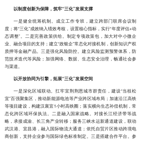
以制度创新为保障，筑牢“三化”发展支撑
一是健全统筹机制。成立工作专班，建立跨部门联席会议制
度；将“三化”成效纳入绩效考核，设置核心指标，实行“年度评估+动
态调整”。二是完善政策供给。制定专项政策包，加大对中小微企
业、融合项目的支持；建立“政银企”常态化对接机制，创新知识产权
质押等金融产品。三是强化风险防控。建立风险监测预警体系，防
范技术迭代等风险；加强网络、数据、生态安全治理，畅通社会参
与渠道。
以开放协同为引擎，拓展“三化”发展空间
一是深化区域联动。扛牢宜荆荆恩城市群责任，建设“当枝松
宜”百强聚集区，推动新能源电池等产业跨区域布局；加速沿江高铁
等项目建设，构建汉襄宜1小时高铁圈；落实横向生态补偿机制，常
态化跨区域环保执法。二是融入国家战略。对接长江经济带等战
略，承接成渝、长三角产业转移；服务三峡水运新通道建设，联动
武汉港、宜昌港，融入国际物流大通道；依托自贸片区推动跨境电
商创新，支持企业参与国际绿色标准制定。三是搭建合作平台。参