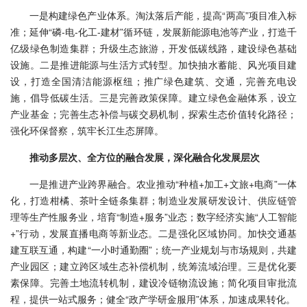
一是构建绿色产业体系。淘汰落后产能，提高“两高”项目准入标
准；延伸“磷-电-化工-建材”循环链，发展新能源电池等产业，打造千
亿级绿色制造集群；升级生态旅游，开发低碳线路，建设绿色基础
设施。二是推进能源与生活方式转型。加快抽水蓄能、风光项目建
设，打造全国清洁能源枢纽；推广绿色建筑、交通，完善充电设
施，倡导低碳生活。三是完善政策保障。建立绿色金融体系，设立
产业基金；完善生态补偿与碳交易机制，探索生态价值转化路径；
强化环保督察，筑牢长江生态屏障。
推动多层次、全方位的融合发展，深化融合化发展层次
一是推进产业跨界融合。农业推动“种植+加工+文旅+电商”一体
化，打造柑橘、茶叶全链条集群；制造业发展研发设计、供应链管
理等生产性服务业，培育“制造+服务”业态；数字经济实施“人工智能
+”行动，发展直播电商等新业态。二是强化区域协同。加快交通基
建互联互通，构建“一小时通勤圈”；统一产业规划与市场规则，共建
产业园区；建立跨区域生态补偿机制，统筹流域治理。三是优化要
素保障。完善土地流转机制，建设冷链物流设施；简化项目审批流
程，提供一站式服务；健全“政产学研金服用”体系，加速成果转化。