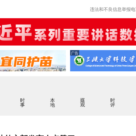
违法和不良信息举报电话：0
广告
时事
本地
媒观
时评