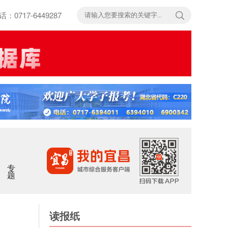
717-6449287
专题
读报纸