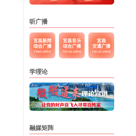
听广播
宜昌新闻
宜昌音乐
宜昌
综合广播
综合广播
交通广播
FM95.6MHZ
FM100.6MHZ
FM105.9MHZ
学理论
融媒矩阵