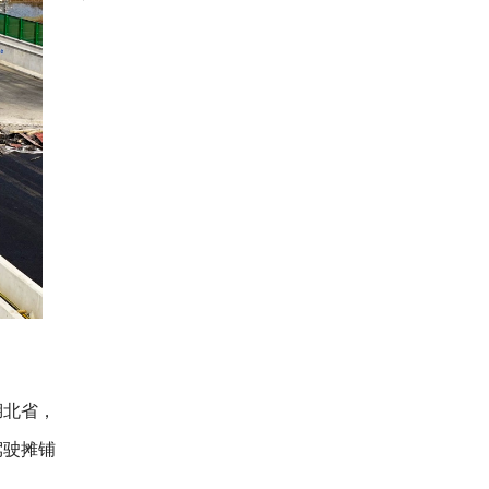
湖北省，
驾驶摊铺