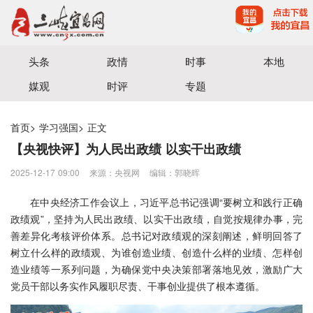
宜昌三峡融媒体中心主办
头条
政情
时事
本地
媒观
时评
专题
首页
>
学习强国
>
正文
【央视快评】为人民出政绩 以实干出政绩
2025-12-17 09:00
来源：央视网
编辑：郭晓晖
在中央经济工作会议上，习近平总书记强调“要树立和践行正确
政绩观”，坚持为人民出政绩、以实干出政绩，自觉按规律办事，完
善差异化考核评价体系。总书记对政绩观的深刻阐述，鲜明回答了
树立什么样的政绩观、为谁创造业绩、创造什么样的业绩、怎样创
造业绩等一系列问题，为确保党中央决策部署落地见效，激励广大
党员干部以务实作风履职尽责、干事创业提供了根本遵循。