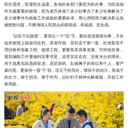
民生需求，彰显民生温度。各地区各部门要把为民办事、为民造福
作为最重要的政绩，把为老百姓做了多少好事办了多少实事解决了
多少难事作为检验工作成效的重要标准，用心用情用力解决群众急
难愁盼问题，不断增强人民群众的获得感、幸福感、安全感。
“以实干出政绩”，要突出一个“实”字。要自觉按规律办事，不在
追求政绩上搞急功近利、弄虚作假、盲目蛮干那一套，杜绝新官不
理旧账和形象工程、政绩工程。要聚焦高质量发展、可持续发展，
规划编制工作要做到实事求是，追求实实在在、没有水分的增长。
对于脱离实际急躁冒进、层层加码、乱铺摊子的单位和个人，要严
肃问责。要保持一股“干”劲，匡正干的导向，增强干的动力，形成干
的合力，敢于担当、善于作为，以钉钉子精神化解难题，开创工作
新局面。