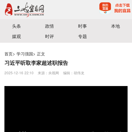
宜昌三峡融媒体中心主办
头条
政情
时事
本地
媒观
时评
专题
首页
>
学习强国
>
正文
习近平听取李家超述职报告
2025-12-16 22:10
来源：​央视网
编辑：胡伟龙