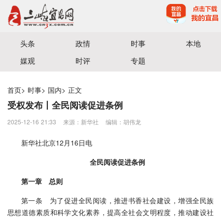
宜昌三峡融媒体中心主办
头条
政情
时事
本地
媒观
时评
专题
首页
>
时事
>
国内
>
正文
受权发布丨全民阅读促进条例
2025-12-16 21:33
来源：新华社
编辑：胡伟龙
新华社北京12月16日电
全民阅读促进条例
第一章 总则
第一条 为了促进全民阅读，推进书香社会建设，增强全民族
思想道德素质和科学文化素养，提高全社会文明程度，推动建设社