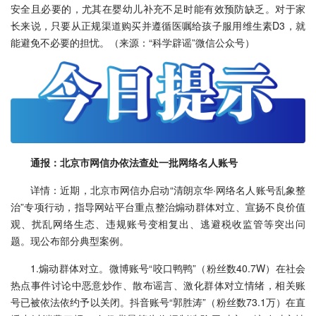
安全且必要的，尤其在婴幼儿补充不足时能有效预防缺乏。对于家
长来说，只要从正规渠道购买并遵循医嘱给孩子服用维生素D3，就
能避免不必要的担忧。（来源：“科学辟谣”微信公众号）
通报：北京市网信办依法查处一批网络名人账号
详情：近期，北京市网信办启动“清朗京华·网络名人账号乱象整
治”专项行动，指导网站平台重点整治煽动群体对立、宣扬不良价值
观、扰乱网络生态、违规账号变相复出、逃避税收监管等突出问
题。现公布部分典型案例。
1.煽动群体对立。微博账号“咬口鸭鸭”（粉丝数40.7W）在社会
热点事件讨论中恶意炒作、散布谣言、激化群体对立情绪，相关账
号已被依法依约予以关闭。抖音账号“郭胜涛”（粉丝数73.1万）在直