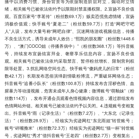
播中以消费习惯、身份背景等为依据制造阶层对立，煽动对立情
绪，相关账号已被依法依约予以限期封禁直播权限。2.宣扬不良价值
观。百度百家号“李茗传”（粉丝数69.1万）贩卖恐慌焦虑情绪，宣扬
消极价值观；快手账号“夏老二”（粉丝数59.7万）打造“网吧守吧
人”人设，发布大量号称“网吧自律”、沉迷网络游戏视频信息，传播
不良生活方式，诱导未成年人效仿；“熙凯的朋友圈”（粉丝数1448.6
万）、“澳门COCO姐（停播养病中）”（粉丝数368.1万）等抖音账
号，持续发布宣扬炫富拜金、奢靡享乐信息内容，宣扬不良价值
观。相关账号已被依法依约采取禁言、暂停粉丝增长、限制营利权
限等处置。3.扰乱网络空间生态。快手账号“傻妈虎儿的日常”（粉丝
数42.1万）长期发布恶俗演绎剧情吸粉博流，严重破坏网络生态；
抖音账号“追番小队长”（粉丝数100.8万）持续发布含淫秽色情、血
腥暴力等动漫视频，危害未成年人身心健康；微博账号“萌釉妹”（粉
丝数114万），发布开通会员观看色情视频内容信息，通过群组发布
色情网站外链。相关账号已被依法依约予以关闭。4.违规账号变相复
出。抖音账号“雨（记录生活）”（粉丝数7.2万）、“大东北（记录生
活）”（粉丝数28.9万），经核实为劣迹网红“东北雨姐”转世账号；
账号“碎嘴撸米”（粉丝数72.3万）经核实为劣迹网红“猫一杯”转世账
号，劣迹网红“秀才”借抖音账号“王老四”（粉丝数2.7万）变相复出，