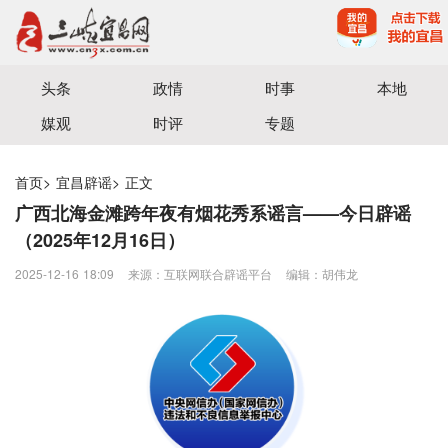
宜昌三峡融媒体中心主办
头条
政情
时事
本地
媒观
时评
专题
首页
>
宜昌辟谣
>
正文
广西北海金滩跨年夜有烟花秀系谣言——今日辟谣
（2025年12月16日）
2025-12-16 18:09
来源：互联网联合辟谣平台
编辑：胡伟龙