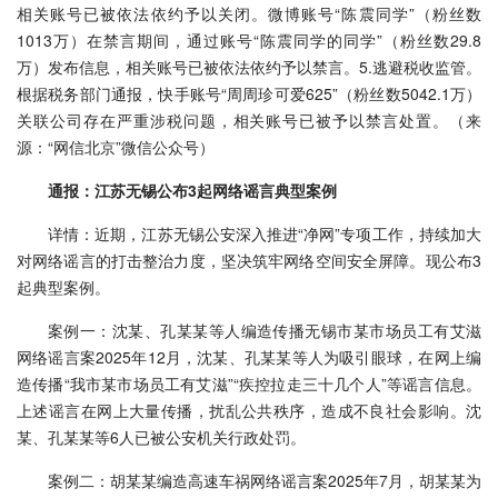
相关账号已被依法依约予以关闭。微博账号“陈震同学”（粉丝数
1013万）在禁言期间，通过账号“陈震同学的同学”（粉丝数29.8
万）发布信息，相关账号已被依法依约予以禁言。5.逃避税收监管。
根据税务部门通报，快手账号“周周珍可爱625”（粉丝数5042.1万）
关联公司存在严重涉税问题，相关账号已被予以禁言处置。（来
源：“网信北京”微信公众号）
通报：江苏无锡公布3起网络谣言典型案例
详情：近期，江苏无锡公安深入推进“净网”专项工作，持续加大
对网络谣言的打击整治力度，坚决筑牢网络空间安全屏障。现公布3
起典型案例。
案例一：沈某、孔某某等人编造传播无锡市某市场员工有艾滋
网络谣言案2025年12月，沈某、孔某某等人为吸引眼球，在网上编
造传播“我市某市场员工有艾滋”“疾控拉走三十几个人”等谣言信息。
上述谣言在网上大量传播，扰乱公共秩序，造成不良社会影响。沈
某、孔某某等6人已被公安机关行政处罚。
案例二：胡某某编造高速车祸网络谣言案2025年7月，胡某某为