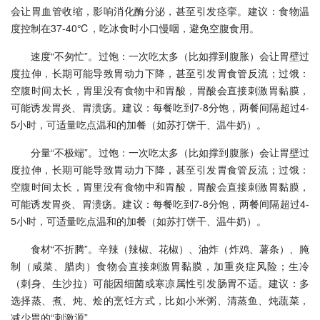
会让胃血管收缩，影响消化酶分泌，甚至引发痉挛。建议：食物温
度控制在37-40℃，吃冰食时小口慢咽，避免空腹食用。
速度“不匆忙”。过饱：一次吃太多（比如撑到腹胀）会让胃壁过
度拉伸，长期可能导致胃动力下降，甚至引发胃食管反流；过饿：
空腹时间太长，胃里没有食物中和胃酸，胃酸会直接刺激胃黏膜，
可能诱发胃炎、胃溃疡。建议：每餐吃到7-8分饱，两餐间隔超过4-
5小时，可适量吃点温和的加餐（如苏打饼干、温牛奶）。
分量“不极端”。过饱：一次吃太多（比如撑到腹胀）会让胃壁过
度拉伸，长期可能导致胃动力下降，甚至引发胃食管反流；过饿：
空腹时间太长，胃里没有食物中和胃酸，胃酸会直接刺激胃黏膜，
可能诱发胃炎、胃溃疡。建议：每餐吃到7-8分饱，两餐间隔超过4-
5小时，可适量吃点温和的加餐（如苏打饼干、温牛奶）。
食材“不折腾”。辛辣（辣椒、花椒）、油炸（炸鸡、薯条）、腌
制（咸菜、腊肉）食物会直接刺激胃黏膜，加重炎症风险；生冷
（刺身、生沙拉）可能因细菌或寒凉属性引发肠胃不适。建议：多
选择蒸、煮、炖、烩的烹饪方式，比如小米粥、清蒸鱼、炖蔬菜，
减少胃的“刺激源”。