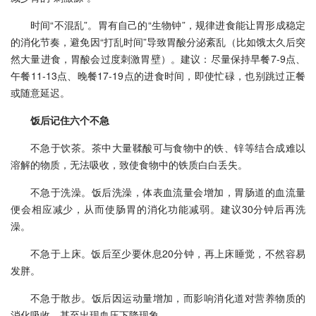
时间“不混乱”。胃有自己的“生物钟”，规律进食能让胃形成稳定
的消化节奏，避免因“打乱时间”导致胃酸分泌紊乱（比如饿太久后突
然大量进食，胃酸会过度刺激胃壁）。建议：尽量保持早餐7-9点、
午餐11-13点、晚餐17-19点的进食时间，即使忙碌，也别跳过正餐
或随意延迟。
饭后记住六个不急
不急于饮茶。茶中大量鞣酸可与食物中的铁、锌等结合成难以
溶解的物质，无法吸收，致使食物中的铁质白白丢失。
不急于洗澡。饭后洗澡，体表血流量会增加，胃肠道的血流量
便会相应减少，从而使肠胃的消化功能减弱。建议30分钟后再洗
澡。
不急于上床。饭后至少要休息20分钟，再上床睡觉，不然容易
发胖。
不急于散步。饭后因运动量增加，而影响消化道对营养物质的
消化吸收，甚至出现血压下降现象。