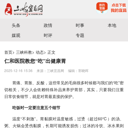
宜昌三峡融媒体中心主办
头条
政情
时事
本地
媒观
时评
专题
首页
>
三峡科教
>
动态
>
正文
仁和医院教您“吃”出健康胃
2025-12-16 15:36
来源：三峡宜昌网
编辑：郭晓晖
胃痛、胃胀、反酸，这些常见的毛病很多时候都与我们的“吃”密
切相关，不少人会依赖特殊补品来养护胃部，其实，只要我们注重
日常饮食细节，就是对胃最直接的保护。
吃饭时一定要注意五个细节
温度“不刺激”。胃黏膜对温度敏感，过烫（超过60℃）的汤、
粥、火锅会烫伤黏膜，长期可能诱发损伤；过冰的冷饮、冰水果则