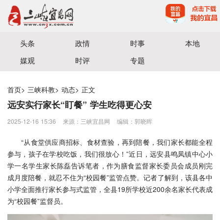
宜昌三峡融媒体中心主办
头条
政情
时事
本地
媒观
时评
专题
首页
>
三峡科教
>
动态
>
正文
远安实行家长“盯餐” 学生吃得更心安
2025-12-16 15:36
来源：三峡宜昌网
编辑：郭晓晖
“从食堂供应商招标、食材查验，再到陪餐，我们家长都能全程
参与，孩子在学校吃饭，我们很放心！”近日，远安县鸣凤镇中心小
学一名学生家长陈磊告诉笔者，作为膳食监督家长委员会成员刚完
成月度陪餐，就忍不住为“校园餐”监管点赞。记者了解到，该县各中
小学全面推行家长参与式监管，全县19所学校近200余名家长代表成
为“校园餐”监督员。