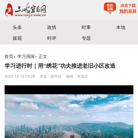
宜昌三峡融媒体中心主办
头条
政情
时事
本地
媒观
时评
专题
首页
>
学习强国
>
正文
学习进行时｜用“绣花”功夫推进老旧小区改造
2025-12-16 09:26
来源：新华社
编辑：张远近