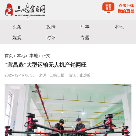
宜昌三峡融媒体中心主办
头条
政情
时事
本地
媒观
时评
专题
首页
>
本地
>
本地
>
正文
“宜昌造”大型运输无人机产销两旺
2025-12-16 06:38
来源：三峡日报
编辑：张远近