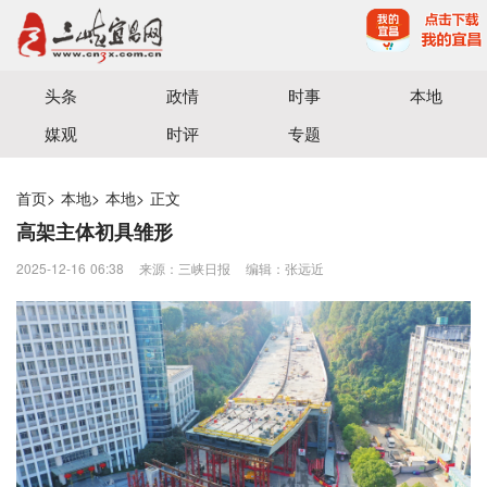
宜昌三峡融媒体中心主办
头条
政情
时事
本地
媒观
时评
专题
首页
>
本地
>
本地
>
正文
高架主体初具雏形
2025-12-16 06:38
来源：三峡日报
编辑：张远近