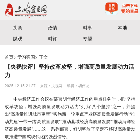
宜昌三峡融媒体中心主办
头条
政情
时事
本地
媒观
时评
专题
首页
>
学习强国
>
正文
【央视快评】坚持改革攻坚，增强高质量发展动力活
力
2025-12-15 21:27
来源：​央视网
编辑：胡伟龙
中央经济工作会议在部署明年经济工作的重点任务时，把“坚持
改革攻坚，增强高质量发展动力活力”列为“八个坚持”之一，并提
出“高质量推进城市更新”“实施新一轮重点产业链高质量发展行动”“推
动共建‘一带一路’高质量发展”“推动县域经济高质量发展”“推动海洋经
济高质量发展”……这一系列部署，鲜明释放了坚定不移以高质量发
展推进中国式现代化的强烈信号。