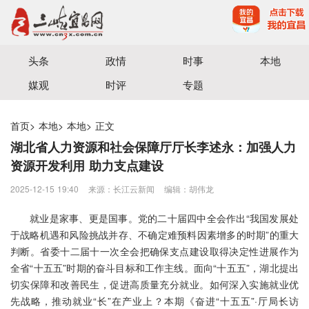
宜昌三峡融媒体中心主办
头条
政情
时事
本地
媒观
时评
专题
首页
>
本地
>
本地
>
正文
湖北省人力资源和社会保障厅厅长李述永：加强人力
资源开发利用 助力支点建设
2025-12-15 19:40
来源：​长江云新闻
编辑：胡伟龙
就业是家事、更是国事。党的二十届四中全会作出“我国发展处
于战略机遇和风险挑战并存、不确定难预料因素增多的时期”的重大
判断。省委十二届十一次全会把确保支点建设取得决定性进展作为
全省“十五五”时期的奋斗目标和工作主线。面向“十五五”，湖北提出
切实保障和改善民生，促进高质量充分就业。如何深入实施就业优
先战略，推动就业“长”在产业上？本期《奋进“十五五”·厅局长访