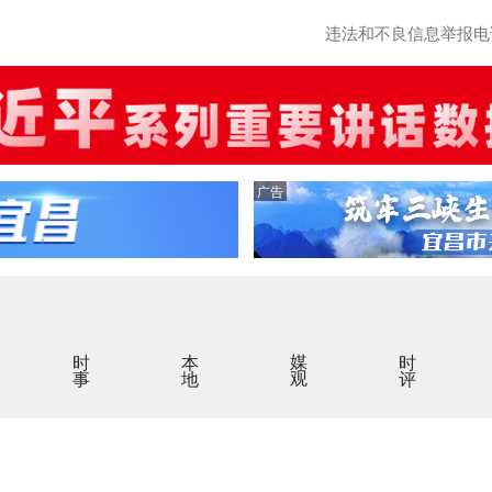
违法和不良信息举报电话：0
广告
时事
本地
媒观
时评