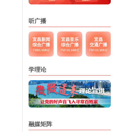
听广播
宜昌新闻
宜昌音乐
宜昌
综合广播
综合广播
交通广播
FM95.6MHZ
FM100.6MHZ
FM105.9MHZ
学理论
融媒矩阵