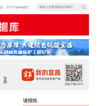
717-6449287
专题
读报纸