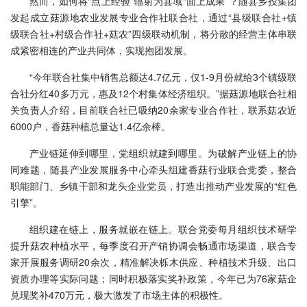
然而，如何将“点上经验”辐射为县域“面上成果”？随县乡投集团
发起成立菇源地农业发展专业合作社联合社，通过“县级联合社+镇
级联合社+村级合作社+菇农”四级联动机制，将分散的经营主体串联
成紧密相连的产业共同体，实现抱团发展。
“今年联合社集中销售总额达4.7亿元，仅1-9月份就给3个镇级联
合社分红40多万元，惠及12个村集体经济组织。”据菇源地联合社相
关负责人介绍，目前联合社已吸纳20余家专业合作社，联系菇农近
6000户，香菇种植总量达1.4亿余棒。
产业链延伸到哪里，党组织就建到哪里。为破解产业链上的协
同难题，随县产业发展服务中心牵头组建香菇行业联合党委，整合
职能部门、乡镇干部和龙头企业党员，打造出推动产业发展的“红色
引擎”。
组织建在链上，服务就嵌在链上。联合党委每月组织技术研学
提升菇农种植水平，每季度召开产销协调会畅通市场渠道，联合专
家开展服务调研20余次，精准解决栎木供应、种植技术升级、出口
资质办理等实际问题；同时积极落实奖补政策，今年已为76家菇企
兑现奖补470万元，极大激发了市场主体的积极性。