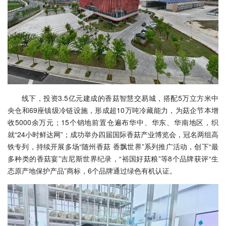
线下，投资3.5亿元建成的香菇智慧交易城，搭配5万立方米中
央仓和69座镇级冷链设施，形成超10万吨冷藏能力，为菇企节本增
收5000余万元；15个销地前置仓遍布华中、华东、华南地区，织
就“24小时鲜达网”；成功举办四届国际香菇产业博览会，冠名两组高
铁专列，持续开展多场“随州香菇 香飘世界”系列推广活动，创下“最
多种类的香菇宴”吉尼斯世界纪录，“裕国好菇粮”等8个品牌获评“生
态原产地保护产品”商标，6个品牌通过绿色有机认证。