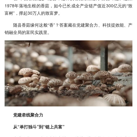
1978年落地生根的香菇，如今已长成全产业链产值近300亿元的“致
富树”，撑起30万人的致富梦。
随县香菇缘何这般“香”？答案藏在党建聚合力、科技提效能、产
销融全局的富民实践里。
党建牵线聚合力
从“单打独斗”到“链上共富”