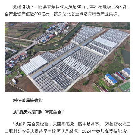
党建引领下，随县香菇从业人员超30万，年种植规模近3亿袋，
全产业链产值近300亿元，跻身湖北省重点培育特色产业集群。
科技破局提效能
从“靠天收菇”到“智慧生金”
“以前种菇全凭经验，灭菌靠感觉，赔本是常事。”万福店农场三
口堰村菇农吴忠提起早年经历满是感慨。2024年参加免费技能培训