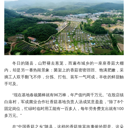
冬日的随县，山野褪去葱茏，而遍布城乡的一座座香菇大棚
内，却是另一番热闹景象：菌架上的香菇密密匝匝、饱满肥嫩，采
摘工人双手翻飞不停，分拣、打包、装车一气呵成，丰收的鲜甜触
手可及。
“现在基地春栽菌棒就有96万棒，年产值约两千万元。”在殷店镇
白庙村，军成菌业合作社香菇基地负责人汤成笑意盈盈，“除了8个
固定岗位，忙碌时临时用工能有一百多人，每年劳务费支出就有100
多万元。”
在“中国香菇之乡”随县，这样的香菇致富故事俯拾即是。这朵