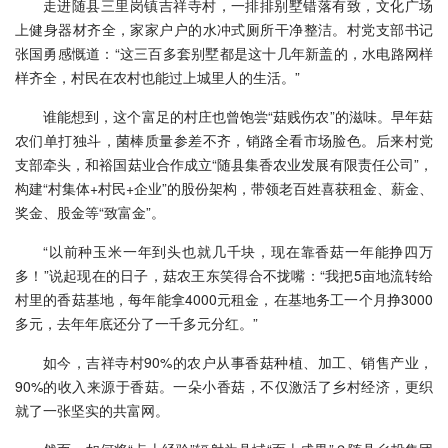
走进随县三里岗镇吉祥寺村，一排排别墅错落有致，文化广场
上健身器材齐全，家家户户的水冲式厕所干净整洁。村党支部书记
张国勇感慨道：“这三百多套别墅都是这十几年新盖的，水电路网样
样齐全，村民在农村也能过上城里人的生活。”
谁能想到，这个富足的村庄也曾饱尝“菇贱伤农”的滋味。早年菇
农们单打独斗，菌棒质量参差不齐，销路全看市场脸色。后来村党
支部牵头，和裕国菇业合作成立“随县集香农业发展有限责任公司”，
构建“村集体+村民+企业”的股份架构，带领老百姓喜获租金、薪金、
奖金、股金等“致富金”。
“以前种玉米一年到头也就几千块，现在靠香菇一年能挣四万
多！”说起现在的日子，菇农王东笑得合不拢嘴：“我把5亩地流转给
村里的香菇基地，每年能拿4000元租金，在基地务工一个月挣3000
多元，去年年底还分了一千多元分红。”
如今，吉祥寺村90%的农户从事香菇种植、加工、销售产业，
90%的收入来源于香菇。一朵小香菇，不仅激活了乡村经济，更织
就了一张坚实的共富网。