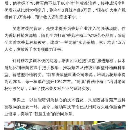
后，他掌握了“95度灭菌不低于60小时”的标准流程，接种成活率和
优质花菇比例大幅提升，到今年3月就净赚6万元，“现在扩大生产规
模种了3万多棒，预计收入还能高出不少。”
吴忠逆袭的背后，是技术提升为香菇产业注入的强劲动能。作
为香菇种植发源地，随县全力打造“香菇种植工”省级劳务品牌，编写
全国首本香菇种植教材，建成“一主两辅”实训基地，累计培训1.2万
人次，发放近千本专项能力证书。
针对菇农参训不便的问题，培训团队还把“课堂”搬进菇棚，从木
屑配比到养菌控温手把手教学，推动菇农从传统经验型种植向科学
型、智慧型种植转变。“就拿唐镇盛世通公司来说，培训后花菇率提
高近20%，每一棒单产提升10%左右。”随县“香菇种植工”培训老师
杨守波的话，印证了技术普及对产业的赋能实效。
事实上，以技能培训为核心的技术普及，只是随县香菇产业科
技破局的重要一环。如今，这场科技革命已从田间地头延伸至全产
业链条，奏响了“智慧生金”的协同乐章。