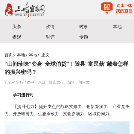
宜昌三峡融媒体中心主办
头条
政情
时事
本地
媒观
时评
专题
首页
>
本地
>
本地
>
正文
“山间珍味”变身“全球俏货”！随县“富民菇”藏着怎样
的振兴密码？
2025-12-12 12:44
来源：​随县发布
编辑：胡伟龙
学习进行时
【提升七力】提升支点的战略支撑力、创新策源力、产业竞争
力、开放辐射力、生态承载力、文化影响力、区域协同力。