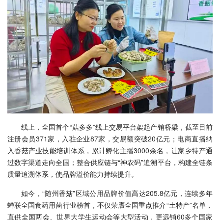
线上，全国首个“菇多多”线上交易平台架起产销桥梁，截至目前
注册会员371家，入驻企业87家，交易额突破20亿元；电商直播纳
入香菇产业技能培训体系，累计孵化主播3000余名，让家乡特产通
过数字渠道走向全国；整合供应链与“神农码”追溯平台，构建全链条
质量追溯体系，使品牌溢价能力持续提升。
如今，“随州香菇”区域公用品牌价值高达205.8亿元，连续多年
蝉联全国食药用菌行业榜首，不仅荣膺全国重点推介“土特产”名单，
直供全国两会、世界大学生运动会等大型活动，更远销60多个国家