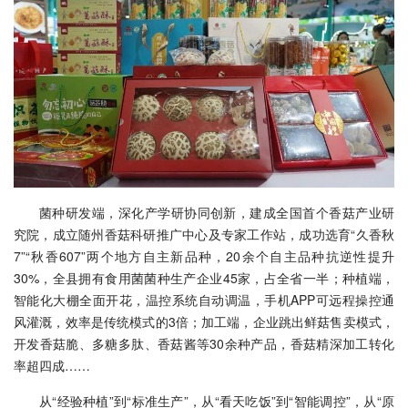
菌种研发端，深化产学研协同创新，建成全国首个香菇产业研
究院，成立随州香菇科研推广中心及专家工作站，成功选育“久香秋
7”“秋香607”两个地方自主新品种，20余个自主品种抗逆性提升
30%，全县拥有食用菌菌种生产企业45家，占全省一半；种植端，
智能化大棚全面开花，温控系统自动调温，手机APP可远程操控通
风灌溉，效率是传统模式的3倍；加工端，企业跳出鲜菇售卖模式，
开发香菇脆、多糖多肽、香菇酱等30余种产品，香菇精深加工转化
率超四成……
从“经验种植”到“标准生产”，从“看天吃饭”到“智能调控”，从“原