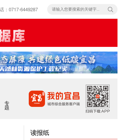
717-6449287
专题
读报纸