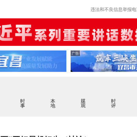
违法和不良信息举报电话：0
广告
时事
本地
媒观
时评