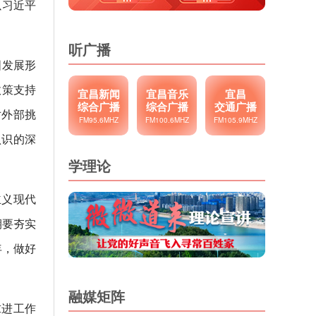
以习近平
听广播
国发展形
政策支持
宜昌新闻
宜昌音乐
宜昌
综合广播
综合广播
交通广播
对外部挑
FM95.6MHZ
FM100.6MHZ
FM105.9MHZ
认识的深
学理论
主义现代
期要夯实
年，做好
融媒矩阵
求进工作