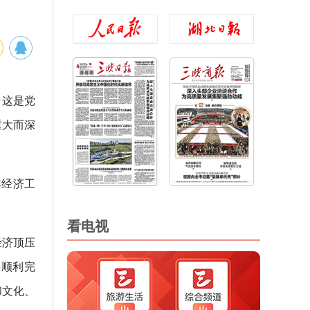
。这是党
重大而深
年经济工
看电视
经济顶压
将顺利完
和文化、