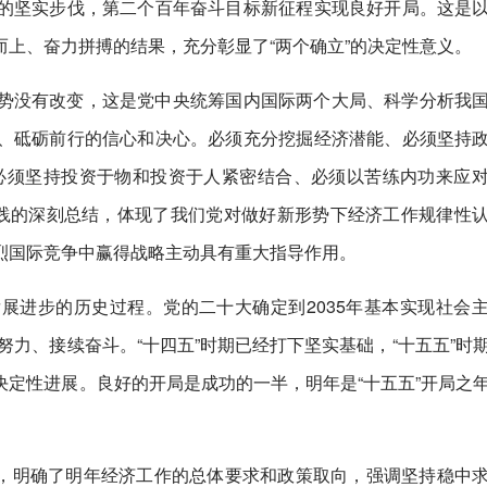
的坚实步伐，第二个百年奋斗目标新征程实现良好开局。这是
上、奋力拼搏的结果，充分彰显了“两个确立”的决定性意义。
势没有改变，这是党中央统筹国内国际两个大局、科学分析我
、砥砺前行的信心和决心。必须充分挖掘经济潜能、必须坚持
、必须坚持投资于物和投资于人紧密结合、必须以苦练内功来应
实践的深刻总结，体现了我们党对做好新形势下经济工作规律性
烈国际竞争中赢得战略主动具有重大指导作用。
展进步的历史过程。党的二十大确定到2035年基本实现社会
懈努力、接续奋斗。“十四五”时期已经打下坚实基础，“十五五”时
定性进展。良好的开局是成功的一半，明年是“十五五”开局之
地位，明确了明年经济工作的总体要求和政策取向，强调坚持稳中