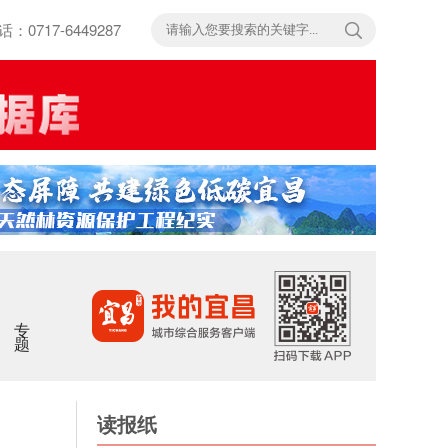
717-6449287
专题
读报纸