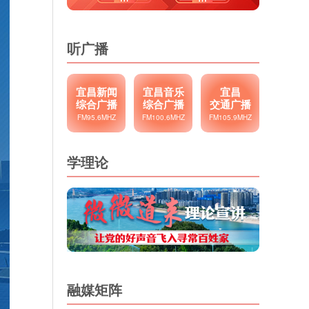
听广播
宜昌新闻
宜昌音乐
宜昌
综合广播
综合广播
交通广播
FM95.6MHZ
FM100.6MHZ
FM105.9MHZ
学理论
融媒矩阵