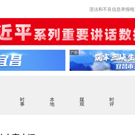
违法和不良信息举报电话：0
广告
时事
本地
媒观
时评