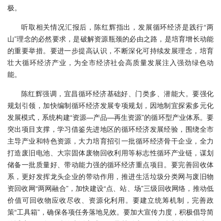
极。
听取相关情况汇报后，陈红辉指出，发展循环经济是践行“两
山”理念的必然要求，是破解资源瓶颈的必由之路，是培育增长动能
的重要举措。要进一步提高认识，不断深化可持续发展理念，培育
壮大循环经济产业，为全市经济社会高质量发展注入强劲绿色动
能。
陈红辉强调，宜昌循环经济基础好、门类多、潜能大。要强化
规划引领，加快编制循环经济发展专项规划，因地制宜探索多元化
发展模式，系统构建“资源—产品—再生资源”的循环型产业体系。要
突出项目支撑，学习借鉴先进地区的循环经济发展经验，围绕全市
主导产业和特色资源，大力培育招引一批循环经济骨干企业，全力
打造废旧电池、大宗固体废物回收利用等标志性循环产业链，谋划
储备一批质量好、带动能力强的循环经济重点项目。要完善回收体
系，更好发挥龙头企业的带动作用，推进生活垃圾分类网与废旧物
资回收网“两网融合”，加快建设“点、站、场”三级回收网络，推动低
价值可回收物应收尽收、资源化利用。要建立统筹机制，完善政
策“工具箱”，确保各项任务落地见效。要加大宣传力度，积极倡导简