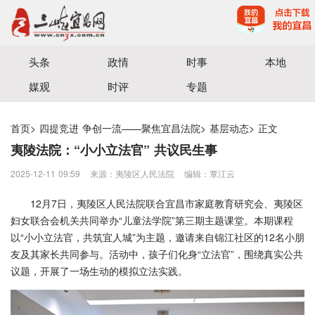
宜昌三峡融媒体中心主办
头条
政情
时事
本地
媒观
时评
专题
首页
>
四提竞进 争创一流——聚焦宜昌法院
>
基层动态
>
正文
夷陵法院：“小小立法官” 共议民生事
2025-12-11 09:59
来源：夷陵区人民法院
编辑：覃江云
12月7日，夷陵区人民法院联合宜昌市家庭教育研究会、夷陵区
妇女联合会机关共同举办“儿童法学院”第三期主题课堂。本期课程
以“小小立法官，共筑宜人城”为主题，邀请来自锦江社区的12名小朋
友及其家长共同参与。活动中，孩子们化身“立法官”，围绕真实公共
议题，开展了一场生动的模拟立法实践。