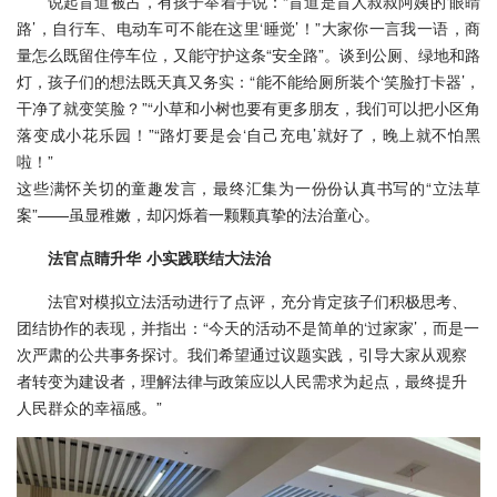
说起盲道被占，有孩子举着手说：“盲道是盲人叔叔阿姨的‘眼睛
路’，自行车、电动车可不能在这里‘睡觉’！”大家你一言我一语，商
量怎么既留住停车位，又能守护这条“安全路”。谈到公厕、绿地和路
灯，孩子们的想法既天真又务实：“能不能给厕所装个‘笑脸打卡器’，
干净了就变笑脸？”“小草和小树也要有更多朋友，我们可以把小区角
落变成小花乐园！”“路灯要是会‘自己充电’就好了，晚上就不怕黑
啦！”
这些满怀关切的童趣发言，最终汇集为一份份认真书写的“立法草
案”——虽显稚嫩，却闪烁着一颗颗真挚的法治童心。
法官点睛升华
小实践联结大法治
法官对模拟立法活动进行了点评，充分肯定孩子们积极思考、
团结协作的表现，并指出：“今天的活动不是简单的‘过家家’，而是一
次严肃的公共事务探讨。我们希望通过议题实践，引导大家从观察
者转变为建设者，理解法律与政策应以人民需求为起点，最终提升
人民群众的幸福感。”