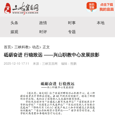
宜昌三峡融媒体中心主办
头条
政情
时事
本地
媒观
时评
专题
首页
>
三峡科教
>
动态
>
正文
砥砺奋进 行稳致远 ——兴山职教中心发展掠影
2025-12-10 17:11
来源：三峡宜昌网
编辑：熊鹏